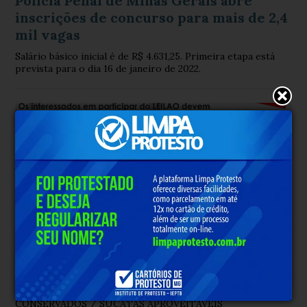
Polícia Penal de Minas Gerais abre
inscrições de concurso para mais de 2,4
mil vagas
Salário básico inicial é de R$ 4.631,25. Primeira etapa está
prevista para o dia 16 de janeiro de 2022.
LEILÃO
Há 5 anos
EDITAL DE LEILÃO Nº 02393/2021
CONSERVADOS / SUCATAS APROVEITÁVEIS