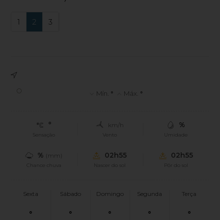
1
2
3
°
Mín.
°
Máx.
°
°
%
km/h
Sensação
Vento
Umidade
%
02h55
02h55
(mm)
Chance chuva
Nascer do sol
Pôr do sol
Sexta
Sábado
Domingo
Segunda
Terça
°
°
°
°
°