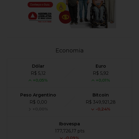
Economia
Dólar
Euro
R$ 5,12
R$ 5,92
+0,05%
+0,01%
Peso Argentino
Bitcoin
R$ 0,00
R$ 349,921,28
+0,00%
-0,24%
Ibovespa
177,726,17 pts
-0.09%