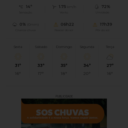
14°
1.75
72%
km/h
Sensação
Vento
Umidade
0%
06h22
17h39
(0mm)
Chance chuva
Nascer do sol
Pôr do sol
Sexta
Sábado
Domingo
Segunda
Terça
31°
33°
35°
34°
27°
16°
17°
18°
20°
16°
PUBLICIDADE