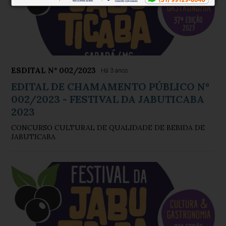
ESDITAL Nº 002/2023
Há 3 anos
EDITAL DE CHAMAMENTO PÚBLICO Nº
002/2023 - FESTIVAL DA JABUTICABA
2023
CONCURSO CULTURAL DE QUALIDADE DE BEBIDA DE
JABUTICABA