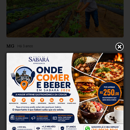
MG
Há 3 anos
Edital seleciona municípios para
execução do Programa de Aquisição de
Alimentos em Minas
No período de 2023/2024, serão executados recursos de
mais de R$ 9 milhões na política pública de compra e doação
simultânea de produtos da agricultura familiar