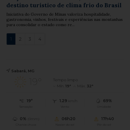
destino turístico de clima frio do Brasil
Iniciativa do Governo de Minas valoriza hospitalidade,
gastronomia, vinhos, festivais e experiências nas montanhas
para consolidar o estado como re...
1
2
3
4
Sabará, MG
19°
Tempo limpo
Mín.
19°
Máx.
32°
19°
1.29
69%
km/h
Sensação
Vento
Umidade
0%
06h20
17h40
(0mm)
Chance chuva
Nascer do sol
Pôr do sol