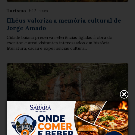
Turismo
Há 2 meses
Ilhéus valoriza a memória cultural de
Jorge Amado
Cidade baiana preserva referências ligadas à obra do
escritor e atrai visitantes interessados em história,
literatura, cacau e experiências cultura...
Turismo
Há 2 meses