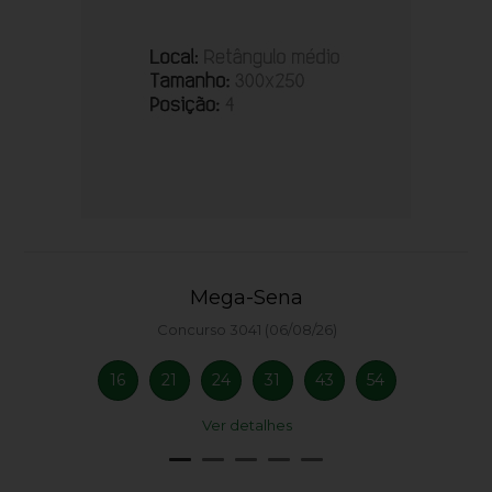
Mega-Sena
Concurso 3041 (06/08/26)
16
21
24
31
43
54
Ver detalhes