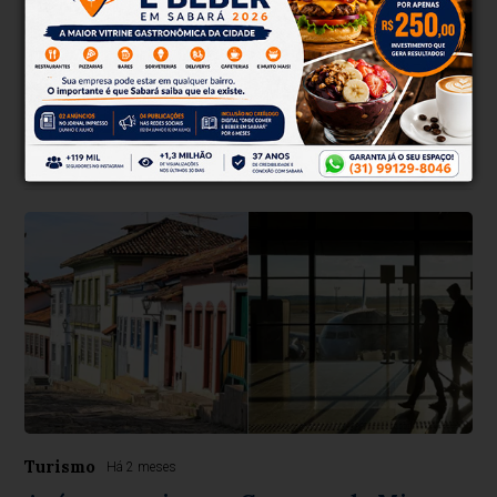
Nova rota Ferrovia da Bocaina apoiada
pela Emater-MG impulsiona turismo na
Zona da Mata
Circuito reúne 21 empreendimentos de produtores,
empreendedores e prefeituras de Lima Duarte, Olaria e
Bom Jardim de Minas
Turismo
Há 2 meses