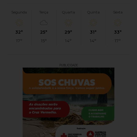
Segunda
Terça
Quarta
Quinta
Sexta
32°
25°
29°
31°
33°
17°
15°
14°
14°
17°
PUBLICIDADE