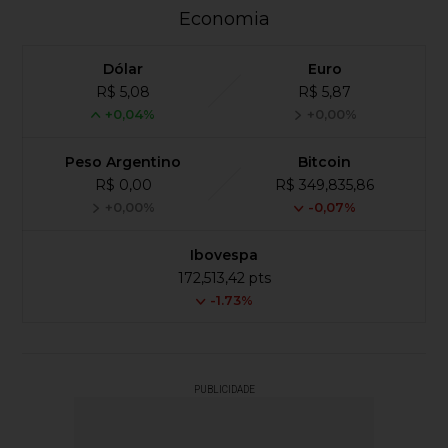
Economia
Dólar
Euro
R$ 5,08
R$ 5,87
+0,04%
+0,00%
Peso Argentino
Bitcoin
R$ 0,00
R$ 349,835,86
+0,00%
-0,07%
Ibovespa
172,513,42 pts
-1.73%
PUBLICIDADE