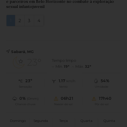
e parceiros em Belo Horizonte no combate à exploração
sexual infantojuvenil
1
2
3
4
Sabará, MG
23°
Tempo limpo
Mín.
19°
Máx.
32°
23°
1.17
54%
km/h
Sensação
Vento
Umidade
0%
06h21
17h40
(0mm)
Chance chuva
Nascer do sol
Pôr do sol
Domingo
Segunda
Terça
Quarta
Quinta