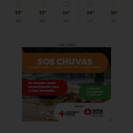
33°
33°
24°
28°
30°
18°
18°
16°
14°
13°
PUBLICIDADE