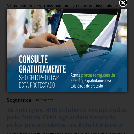
Nomeação deve ser assinada nos próximos dias; mais de 45
mil candidatos participaram do processo seletivo no ano
passado
Segurança
Há 3 meses
Tá Entregue: 408 celulares recuperados
pela Polícia Civil aguardam retirada
pelos proprietários em Belo Horizonte