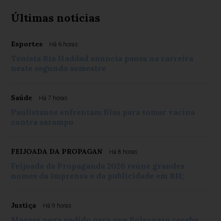
Últimas notícias
Esportes
Há 6 horas
Tenista Bia Haddad anuncia pausa na carreira
neste segundo semestre
Saúde
Há 7 horas
Paulistanos enfrentam filas para tomar vacina
contra sarampo
FEIJOADA DA PROPAGAN
Há 8 horas
Feijoada da Propaganda 2026 reúne grandes
nomes da imprensa e da publicidade em BH;
Justiça
Há 9 horas
Moraes nega pedido para que Bolsonaro receba