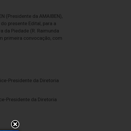
EN (Presidente da AMAIBEN),
o presente Edital, para a
ora da Piedade (R. Raimunda
0 em primeira convocação, com
ice-Presidente da Diretoria
ce-Presidente da Diretoria