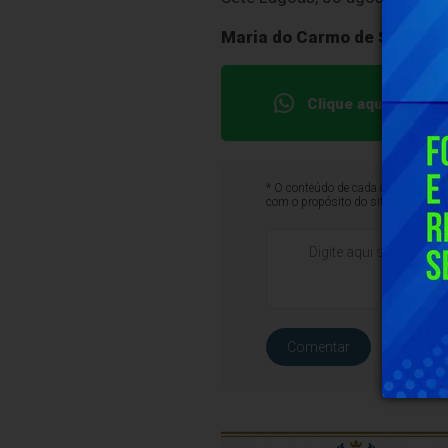
Maria do Carmo de Souza Fi
Clique aqui e faça
* O conteúdo de cada comentário é 
com o propósito do site ou que co
Comentar