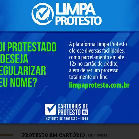
gueiredo Mariano – Presidente.
 parte do nosso grupo no WhatsApp
de responsabilidade de quem realizá-lo. Nos reservamos ao direito de reprovar ou el
ntenham palavras ofensivas.
PROTESTO EM CARTÓRIO
Há 4 meses