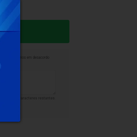
iminar comentários em desacordo
500
caracteres restantes.