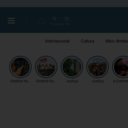
19
32
°C
°C
Sabará, MG
Internacional
Cultura
Meio Ambie
Direitos Humanos
Direitos Humanos
Justiça
Justiça
e-Comme