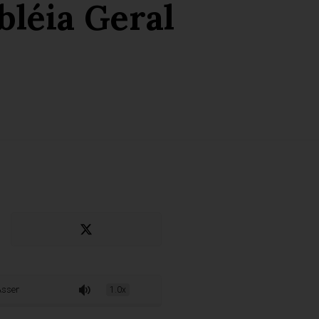
bléia Geral
bléia Geral Extraordinária
1.0x