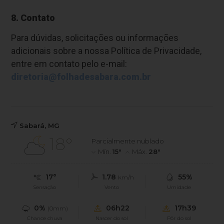
8. Contato
Para dúvidas, solicitações ou informações
adicionais sobre a nossa Política de Privacidade,
entre em contato pelo e-mail:
diretoria@folhadesabara.com.br
Sabará, MG
18°
Parcialmente nublado
Mín.
15°
Máx.
28°
17°
1.78
55%
km/h
Sensação
Vento
Umidade
0%
06h22
17h39
(0mm)
Chance chuva
Nascer do sol
Pôr do sol