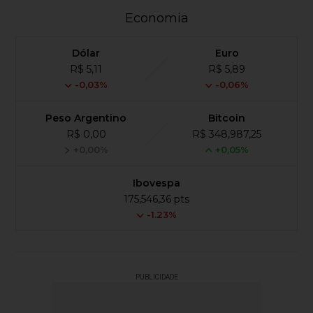
Economia
Dólar
Euro
R$ 5,11
R$ 5,89
-0,03%
-0,06%
Peso Argentino
Bitcoin
R$ 0,00
R$ 348,987,25
+0,00%
+0,05%
Ibovespa
175,546,36 pts
-1.23%
PUBLICIDADE