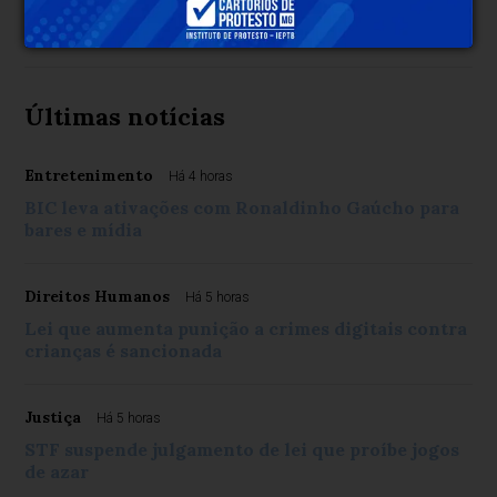
Últimas notícias
Entretenimento
Há 4 horas
BIC leva ativações com Ronaldinho Gaúcho para
bares e mídia
Direitos Humanos
Há 5 horas
Lei que aumenta punição a crimes digitais contra
crianças é sancionada
Justiça
Há 5 horas
STF suspende julgamento de lei que proíbe jogos
de azar