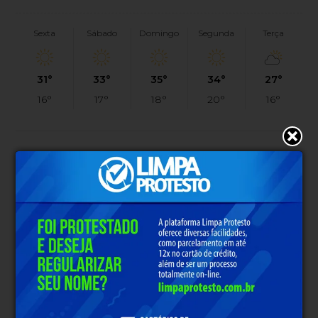
Sexta
Sábado
Domingo
Segunda
Terça
31°
33°
35°
34°
27°
16°
17°
18°
20°
16°
PUBLICIDADE