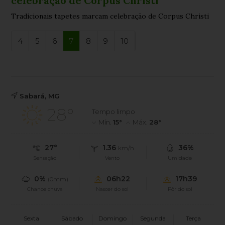
celebração de Corpus Christi
Tradicionais tapetes marcam celebração de Corpus Christi
4
5
6
7
8
9
10
Sabará, MG
28°
Tempo limpo
Mín.
15°
Máx.
28°
27°
1.36
36%
km/h
Sensação
Vento
Umidade
0%
06h22
17h39
(0mm)
Chance chuva
Nascer do sol
Pôr do sol
Sexta
Sábado
Domingo
Segunda
Terça