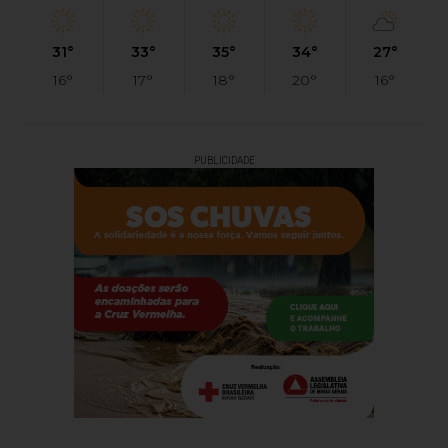
31°
33°
35°
34°
27°
16°
17°
18°
20°
16°
PUBLICIDADE