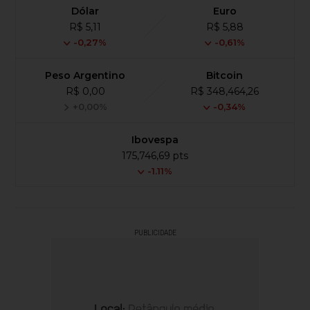
Dólar
Euro
R$ 5,11
R$ 5,88
-0,27%
-0,61%
Peso Argentino
Bitcoin
R$ 0,00
R$ 348,464,26
+0,00%
-0,34%
Ibovespa
175,746,69 pts
-1.11%
PUBLICIDADE