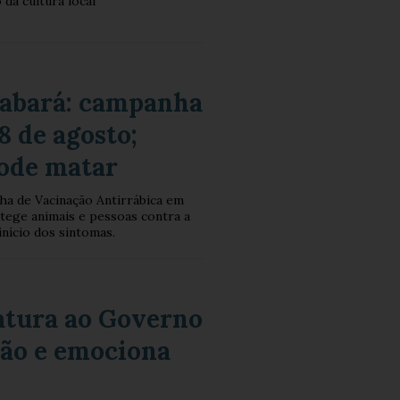
da cultura local
Sabará: campanha
8 de agosto;
pode matar
ha de Vacinação Antirrábica em
otege animais e pessoas contra a
início dos sintomas.
datura ao Governo
mão e emociona