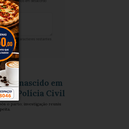
iminar comentários em desacordo
500
caracteres restantes.
ecém-nascido em
pela Polícia Civil
pós o parto; investigação reuniu
peita.