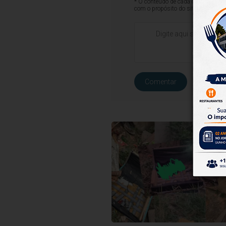
* O conteúdo de cada comentário é 
com o propósito do site ou que co
Comentar