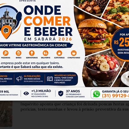
de responsabilidade de quem realizá-lo. Nos reservamos ao direito de reprovar ou el
ntenham palavras ofensivas.
ABANDONO
Há 2 dias
Mãe que abandonou bebê r
lote vago de Sabará é presa 
Inquérito aponta que criança foi deixada poucas horas a
perícias, testemunhas e levou à prisão preventiva da sus