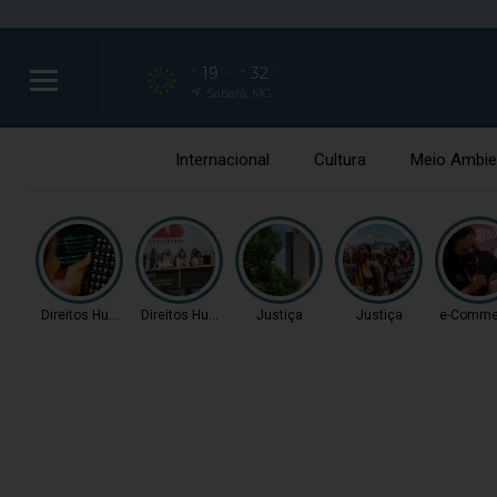
19
32
°C
°C
Sabará, MG
Internacional
Cultura
Meio Ambie
Direitos Humanos
Direitos Humanos
Justiça
Justiça
e-Comme