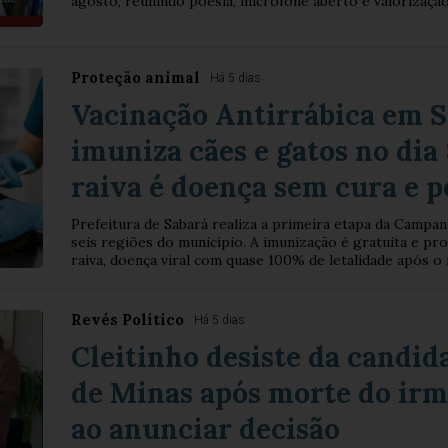
agosto, reunindo poesia, microfone aberto e valorização 
Proteção animal
Há 5 dias
Vacinação Antirrábica em 
imuniza cães e gatos no dia 
raiva é doença sem cura e 
Prefeitura de Sabará realiza a primeira etapa da Campan
seis regiões do município. A imunização é gratuita e pr
raiva, doença viral com quase 100% de letalidade após o 
Revés Político
Há 5 dias
Cleitinho desiste da candi
de Minas após morte do ir
ao anunciar decisão