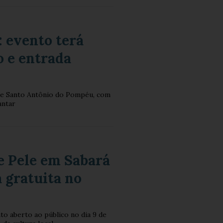
 evento terá
o e entrada
 de Santo Antônio do Pompéu, com
antar
e Pele em Sabará
a gratuita no
to aberto ao público no dia 9 de