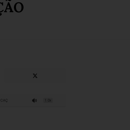
ÇÃO
ÃO
1.0x