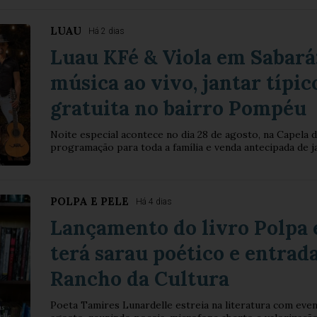
LUAU
Há 2 dias
Luau KFé & Viola em Sabará:
música ao vivo, jantar típic
gratuita no bairro Pompéu
Noite especial acontece no dia 28 de agosto, na Capela
programação para toda a família e venda antecipada de j
POLPA E PELE
Há 4 dias
Lançamento do livro Polpa 
terá sarau poético e entrad
Rancho da Cultura
Poeta Tamires Lunardelle estreia na literatura com even