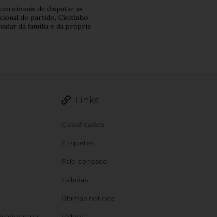
emocionais de disputar as
ional do partido, Cleitinho
idar da família e da própria
Links
Classificados
Enquetes
Fale conosco
Galerias
Últimas notícias
IA e Negócios: estratégias inovadoras para os empreendedores de Sabará
Vídeos