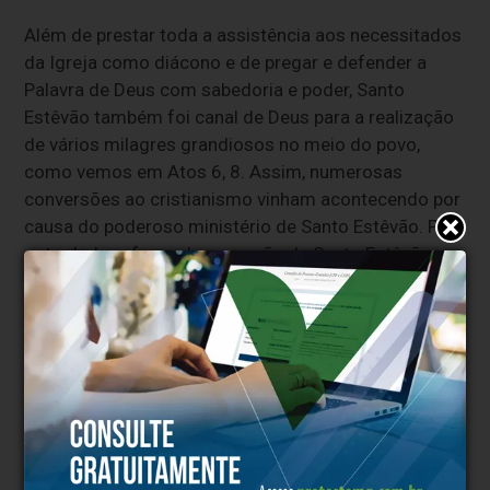
Além de prestar toda a assistência aos necessitados
da Igreja como diácono e de pregar e defender a
Palavra de Deus com sabedoria e poder, Santo
Estêvão também foi canal de Deus para a realização
de vários milagres grandiosos no meio do povo,
como vemos em Atos 6, 8. Assim, numerosas
conversões ao cristianismo vinham acontecendo por
causa do poderoso ministério de Santo Estêvão. Por
outro lado, a força da pregação de Santo Estêvão
incomodou os líderes judeus de Jerusalém.
Clique aqui e faça parte do nosso grupo no
WhatsApp