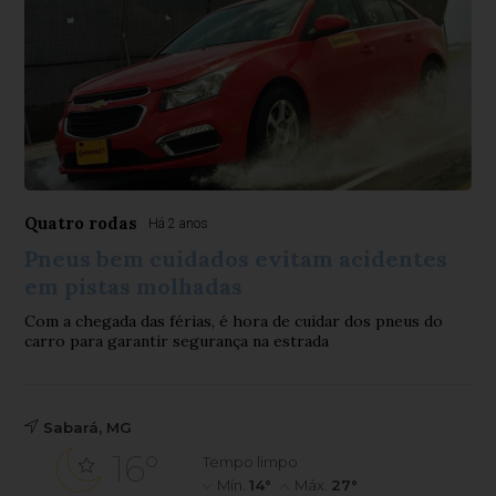
Quatro rodas
Há 2 anos
Pneus bem cuidados evitam acidentes
em pistas molhadas
Com a chegada das férias, é hora de cuidar dos pneus do
carro para garantir segurança na estrada
Sabará, MG
16°
Tempo limpo
Mín.
14°
Máx.
27°