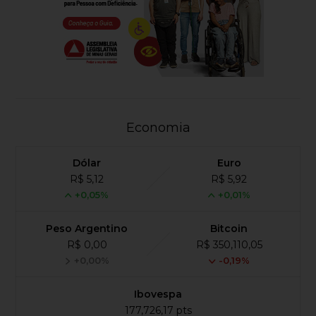
Economia
Dólar
Euro
R$ 5,12
R$ 5,92
+0,05%
+0,01%
Peso Argentino
Bitcoin
R$ 0,00
R$ 350,110,05
+0,00%
-0,19%
Ibovespa
177,726,17 pts