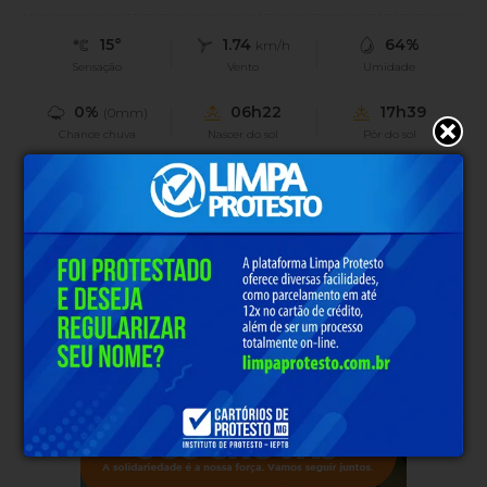
15°
1.74
64%
km/h
Sensação
Vento
Umidade
0%
06h22
17h39
(0mm)
Chance chuva
Nascer do sol
Pôr do sol
Sexta
Sábado
Domingo
Segunda
Terça
°
32°
33°
35°
34°
°
15°
18°
17°
19°
PUBLICIDADE