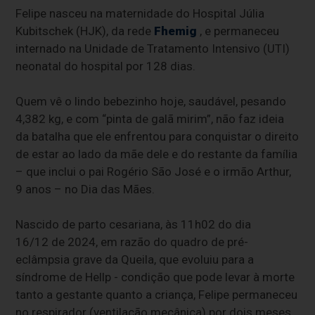
Felipe nasceu na maternidade do Hospital Júlia
Kubitschek (HJK), da rede
Fhemig
, e permaneceu
internado na Unidade de Tratamento Intensivo (UTI)
neonatal do hospital por 128 dias.
Quem vê o lindo bebezinho hoje, saudável, pesando
4,382 kg, e com “pinta de galã mirim”, não faz ideia
da batalha que ele enfrentou para conquistar o direito
de estar ao lado da mãe dele e do restante da família
– que inclui o pai Rogério São José e o irmão Arthur,
9 anos – no Dia das Mães.
Nascido de parto cesariana, às 11h02 do dia
16/12 de 2024, em razão do quadro de pré-
eclâmpsia grave da Queila, que evoluiu para a
síndrome de Hellp - condição que pode levar à morte
tanto a gestante quanto a criança, Felipe permaneceu
no respirador (ventilação mecânica) por dois meses.