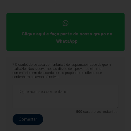
Clique aqui e faça parte do nosso grupo no
WhatsApp
* O conteúdo de cada comentário é de responsabilidade de quem
realizá-lo. Nos reservamos ao direito de reprovar ou eliminar
comentários em desacordo com o propósito do site ou que
contenham palavras ofensivas.
500
caracteres restantes.
Comentar