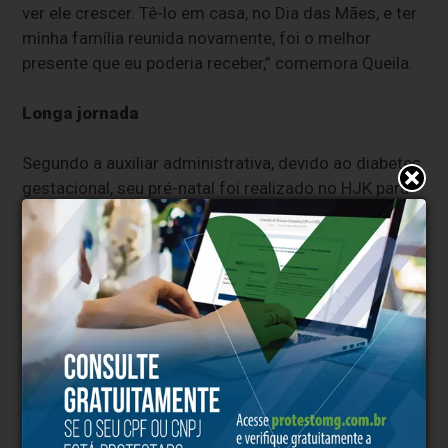
ver ele crescer. Tê-lo em casa, no Dia das Mães, e ter
minha família reunida novamente, foi o melhor
presente que eu poderia receber,” comemora Queila.
Longa jornada
Segundo a auxiliar administrativa, devido ao diabetes
gestacional, seu pré-natal foi realizado no HJK para
facilitar o acompanhamento do seu quadro de saúde.
Os primeiros sinais de que havia algo errado
apareceram no dia 3/12/24, mas Queila atribuiu o
mal-estar “à dor da gravidez” e não buscou ajuda.
Oito dias após, a dor reiniciou mais forte. No dia
seguinte, ela deu entrada no HJK, onde permaneceu
até a alta do Felipe.
“O atendimento no hospital, tanto a mim quanto ao
meu filho, foram excepcionais. Todos os