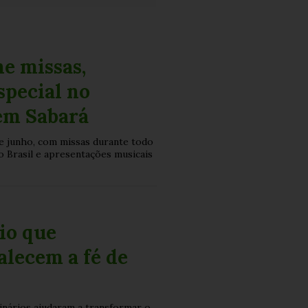
e missas,
special no
em Sabará
e junho, com missas durante todo
o Brasil e apresentações musicais
io que
alecem a fé de
inários ajudaram a transformar o