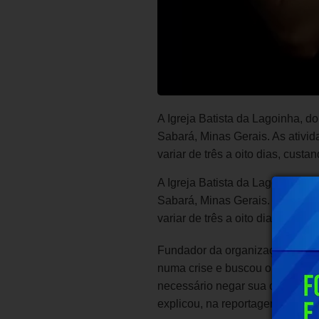
A Igreja Batista da Lagoinha, d
Sabará, Minas Gerais. As ativi
variar de três a oito dias, custa
A Igreja Batista da Lagoinha, d
Sabará, Minas Gerais. As ativi
variar de três a oito dias, custa
Fundador da organização “Evang
numa crise e buscou o retiro pa
necessário negar sua orientação
explicou, na reportagem de “Vej