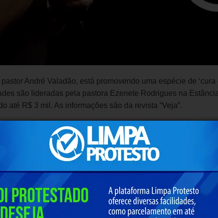
o pastor André Valadão, está promovendo uma espécie de ‘cura g
dades são lideradas pela pastora Ezenete Rodrigues na Estânci
ndo até R$ 3 mil. As informações são da revista “Veja”.
o pastor André Valadão, está promovendo uma espécie de ‘cura g
dades são lideradas pela pastora Ezenete Rodrigues na Estânci
ndo até R$ 3 mil. As informações são da revista “Veja”.
élicxs pela Diversidade”, o pastor gay Bob Botelho ainda era
ra “anular” sua homossexualidade. “Eles tentam te convencer de 
. O trabalho é tão forte que as pessoas são induzidas a acredi
a”.