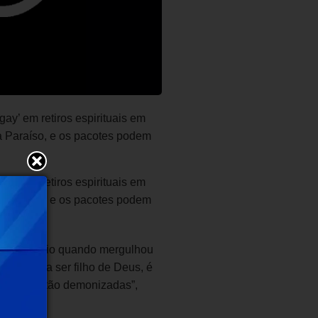
ay’ em retiros espirituais em
a Paraíso, e os pacotes podem
ay’ em retiros espirituais em
a Paraíso, e os pacotes podem
 missionário quando mergulhou
que, para ser filho de Deus, é
tar que estão demonizadas”,