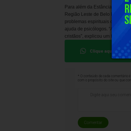
Para além da Estância Paraíso, o
Região Leste de Belo Horizonte.
problemas espirituais ou emocio
ajuda de psicólogos. “Aqui, os p
cristãos”, explicou um funcionári
Clique aqui e faça
* O conteúdo de cada comentário é 
com o propósito do site ou que co
Comentar