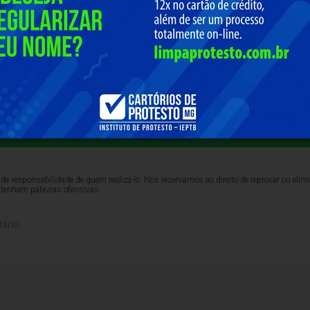
 “tratamento” também é feito no Ministério Clínica da Alma, loc
 Com o objetivo de “alcançar todos os indivíduos que necessit
nais, os fiéis da Igreja Batista da Lagoinha são encaminhados
rofissionais defendem que o homem foi feito para a mulher, e vi
o.
 parte do nosso grupo no WhatsApp
de responsabilidade de quem realizá-lo. Nos reservamos ao direito de reprovar ou el
ntenham palavras ofensivas.