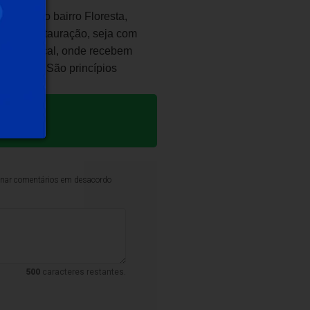
alizado no bairro Floresta,
am de restauração, seja com
 para o local, onde recebem
ce-versa. São princípios
iminar comentários em desacordo
500
caracteres restantes.