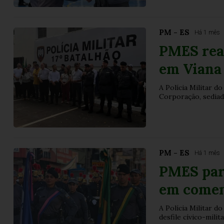
PM - ES
Há 1 mês
PMES real
em Viana
A Polícia Militar do
Corporação, sediado
PM - ES
Há 1 mês
PMES part
em comem
A Polícia Militar d
desfile cívico-mili