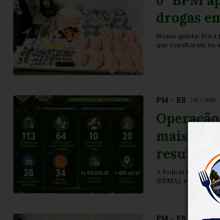
6º BPM a
drogas em
Nessa quinta-feira 
que resultaram na 
PM - ES
Há 1 mês
Operação 
mais de 1
resultado
A Polícia Militar d
(BPMA), segue exec
PM - ES
Há 1 mês