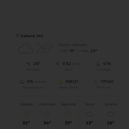
Sabará, MG
26°
Tempo nublado
Mín.
15°
Máx.
29°
26°
0.52
41%
km/h
Sensação
Vento
Umidade
0%
06h21
17h40
(0mm)
Chance chuva
Nascer do sol
Pôr do sol
Sábado
Domingo
Segunda
Terça
Quarta
32°
34°
33°
23°
26°