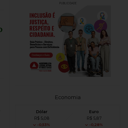
PUBLICIDADE
o
Economia
a
Dólar
Euro
R$ 5,08
R$ 5,87
-0,53%
-0,28%