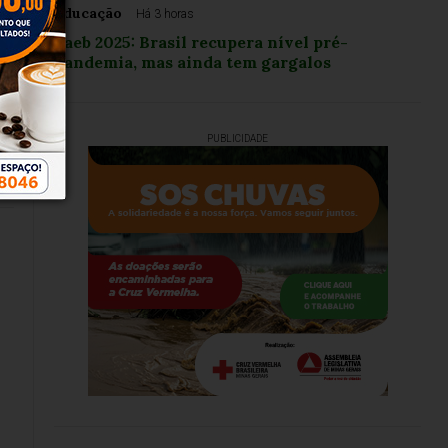
Educação
Há 3 horas
Saeb 2025: Brasil recupera nível pré-
pandemia, mas ainda tem gargalos
PUBLICIDADE