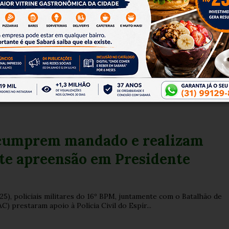
bra 14 anos de atuação com
e e entrega de medalhas
 Espírito Santo realizou, na manhã desta quinta-feira (25), a
moração ao 14º aniversário de criação do Comand...
cumprem mandado e realizam
te apreensão em Presidente
(25), policiais militares do 16º BPM, juntamente com o Batalhão de
) prestaram apoio à Polícia Civil do Espír...