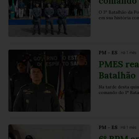
comando 
O 3º Batalhão da Po
em sua história co
PM - ES
Há 1 mês
PMES rea
Batalhão
Na tarde desta quin
comando do 1° Batal
PM - ES
Há 1 mês