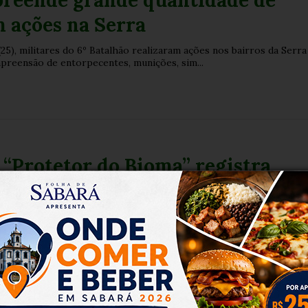
preende grande quantidade de
 ações na Serra
(25), militares do 6º Batalhão realizaram ações nos bairros da Serra
apreensão de entorpecentes, munições, sim...
“Protetor do Bioma” registra
00 fiscalizações ambientais em
 parcial no ES
o Espírito Santo, por meio do Batalhão de Polícia Militar Ambiental
utando a Operação Protetor do Bioma, inici...