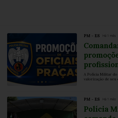
PM - ES
Há 1 mês
Comandan
promoçõe
profissio
A Polícia Militar 
valorização de seu 
PM - ES
Há 1 mês
Polícia M