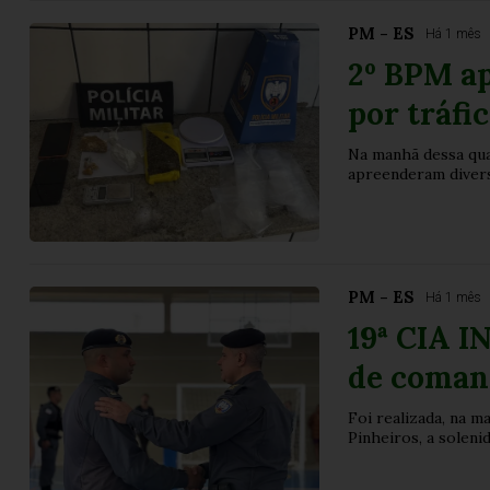
PM - ES
Há 1 mês
2º BPM a
por tráfi
Na manhã dessa quar
apreenderam divers
PM - ES
Há 1 mês
19ª CIA I
de coman
Foi realizada, na m
Pinheiros, a solen