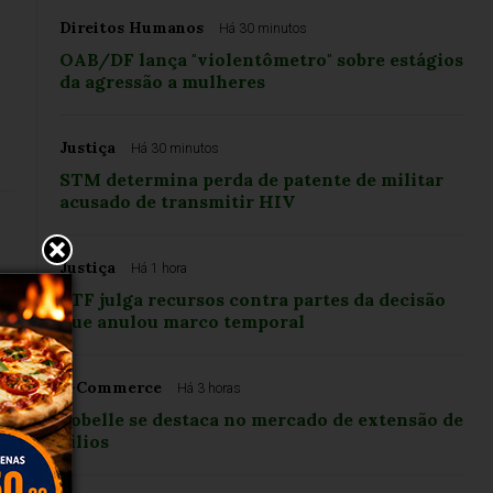
Direitos Humanos
Há 30 minutos
OAB/DF lança "violentômetro" sobre estágios
da agressão a mulheres
Justiça
Há 30 minutos
STM determina perda de patente de militar
acusado de transmitir HIV
Justiça
Há 1 hora
STF julga recursos contra partes da decisão
que anulou marco temporal
e-Commerce
Há 3 horas
Sobelle se destaca no mercado de extensão de
cílios