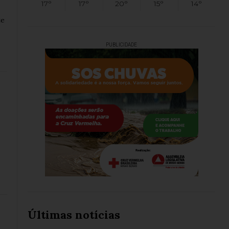
17°
17°
20°
15°
14°
te
PUBLICIDADE
Últimas notícias