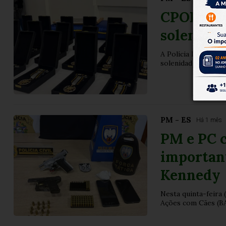
CPOE cele
solenidad
A Polícia Militar do
solenidade em come
PM - ES
Há 1 mês
PM e PC 
importan
Kennedy
Nesta quinta-feira 
Ações com Cães (BAC