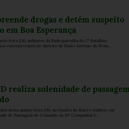
preende drogas e detém suspeito
co em Boa Esperança
ta-feira (24), militares da Radiopatrulha do 2º Batalhão
os entorpecentes no distrito de Santo Antônio do Pous...
ND realiza solenidade de passage
do
anhã desta quinta-feira (18), na Quadra do Bairro Galileia, em
idade de Passagem de Comando da 19ª Companhia I...