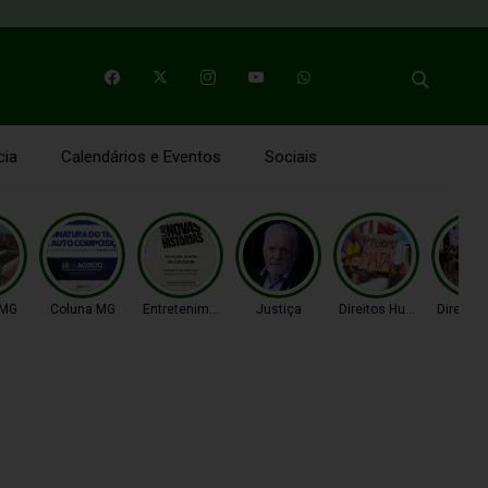
cia
Calendários e Eventos
Sociais
 MG
Coluna MG
Entretenimento
Justiça
Direitos Humanos
Direito