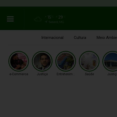
15
29
°C
°C
Sabará, MG
Internacional
Cultura
Meio Ambie
e-Commerce
Justiça
Entretenimento
Saúde
Justiç