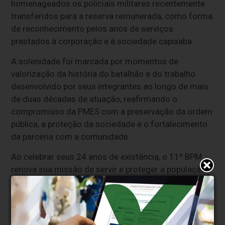
homenageados os policiais militares recentemente
transferidos para a reserva remunerada, como forma
de reconhecimento pelos anos de serviços
prestados à corporação e à sociedade capixaba.
A solenidade foi marcada por momentos de
valorização da história do batalhão e do trabalho
desenvolvido por seus integrantes ao longo de mais
de duas décadas de atuação, reafirmando o
compromisso da PMES com a preservação da ordem
pública, a proteção da sociedade e o fortalecimento
da parceria com a comunidade.
Ao celebrar seus 24 anos de existência, o 11º BPM
renova sua missão de servir e proteger a população,
mantendo vivos os valores de disciplina, dedicação e
compromisso que consolidaram a Unidade como
referência na região noroeste do Estado e lhe
renderam o título de "A Sentinela Capixaba".