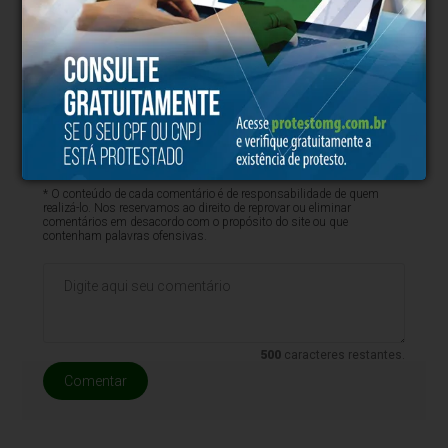
Clique aqui e faça parte do nosso grupo no
WhatsApp
* O conteúdo de cada comentário é de responsabilidade de quem
realizá-lo. Nos reservamos ao direito de reprovar ou eliminar
comentários em desacordo com o propósito do site ou que
contenham palavras ofensivas.
500
caracteres restantes.
Comentar