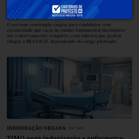
concurso público com 74 vagas e
salários de até R$ 9,5 mil
O certame contempla cargos para candidatos com
escolaridade que varia do ensino fundamental incompleto
até o nível superior completo, com salários que podem
chegar a R$ 9.541,32, dependendo do cargo pleiteado.
INDENIZAÇÃO NEGADA
Há 1 ano
TJMG nega indenização a enfermeiro