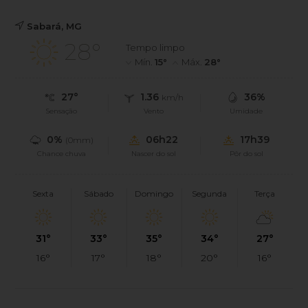
Sabará, MG
28°
Tempo limpo
Mín.
15°
Máx.
28°
27°
1.36
36%
km/h
Sensação
Vento
Umidade
0%
06h22
17h39
(0mm)
Chance chuva
Nascer do sol
Pôr do sol
Sexta
Sábado
Domingo
Segunda
Terça
31°
33°
35°
34°
27°
16°
17°
18°
20°
16°