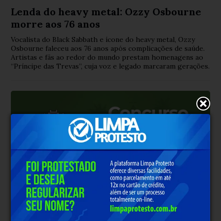
Lenda do heavy metal: Ozzy Osbourne
morre aos 76 anos
Vocalista do Black Sabbath e ícone do heavy metal, Ozzy
Osbourne faleceu aos 76 anos após complicações de saúde.
Artistas e fãs ao redor do mundo prestam homenagens ao
“Príncipe das Trevas”, cuja voz e legado marcaram gerações.
CONCURSO PÚBLICO
Há 1 ano
Prefeitura de Vermelho Novo/MG abre