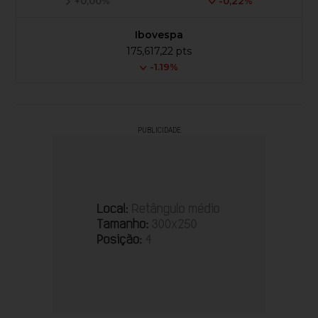
+0,00%
-0,22%
Ibovespa
175,617,22 pts
-1.19%
PUBLICIDADE