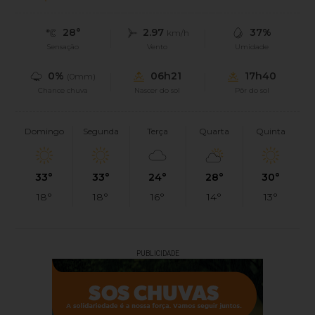
28°
2.97
37%
km/h
Sensação
Vento
Umidade
0%
06h21
17h40
(0mm)
Chance chuva
Nascer do sol
Pôr do sol
Domingo
Segunda
Terça
Quarta
Quinta
33°
33°
24°
28°
30°
18°
18°
16°
14°
13°
PUBLICIDADE