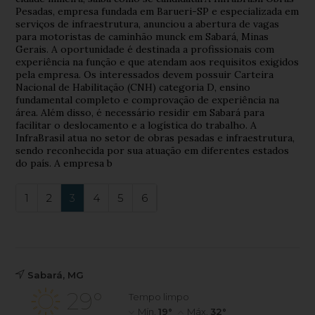
Pesadas, empresa fundada em Barueri-SP e especializada em
serviços de infraestrutura, anunciou a abertura de vagas
para motoristas de caminhão munck em Sabará, Minas
Gerais. A oportunidade é destinada a profissionais com
experiência na função e que atendam aos requisitos exigidos
pela empresa. Os interessados devem possuir Carteira
Nacional de Habilitação (CNH) categoria D, ensino
fundamental completo e comprovação de experiência na
área. Além disso, é necessário residir em Sabará para
facilitar o deslocamento e a logística do trabalho. A
InfraBrasil atua no setor de obras pesadas e infraestrutura,
sendo reconhecida por sua atuação em diferentes estados
do país. A empresa b
1
2
3
4
5
6
Sabará, MG
29°
Tempo limpo
Mín.
19°
Máx.
32°