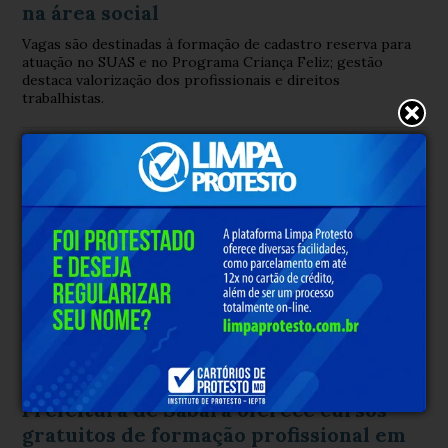
na área social
Vagas são destinadas à formação de cadastro reserva para
atuação no SUAS e no Programa Criança Feliz; gestão
destaca valorização dos profissionais e direitos
trabalhistas.
CUSOS GRATUITOS SABA
Há 1 ano
Prefeitura de Sabará oferece cursos
gratuitos de formação profissional em