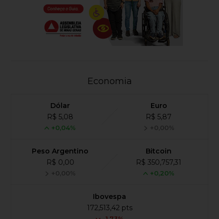
Economia
Dólar
Euro
R$ 5,08
R$ 5,87
+0,04%
+0,00%
Peso Argentino
Bitcoin
R$ 0,00
R$ 350,757,31
+0,00%
+0,20%
Ibovespa
172,513,42 pts
-1.73%