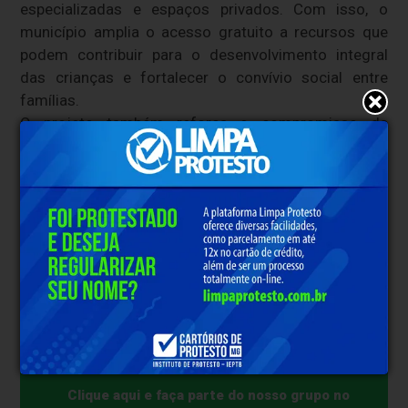
especializadas e espaços privados. Com isso, o
município amplia o acesso gratuito a recursos que
podem contribuir para o desenvolvimento integral
das crianças e fortalecer o convívio social entre
famílias.
O projeto também reforça o compromisso da
administração municipal com políticas públicas
voltadas à inclusão, tornando Sabará referência na
construção de uma cidade mais acolhedora,
acessível e preparada para garantir o direito de todas
as crianças ao brincar.
A cerimônia de inauguração será aberta ao público e
marca mais um importante investimento em
qualidade de vida, inclusão e cidadania no município.
Clique aqui e faça parte do nosso grupo no