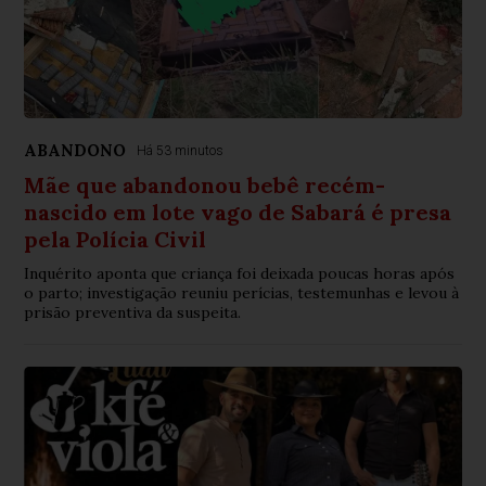
ABANDONO
Há 53 minutos
Mãe que abandonou bebê recém-
nascido em lote vago de Sabará é presa
pela Polícia Civil
Inquérito aponta que criança foi deixada poucas horas após
o parto; investigação reuniu perícias, testemunhas e levou à
prisão preventiva da suspeita.