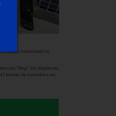
ento tático motorizado no
etecção “Meg”. Em diligências
 442 buchas de maconha e um
.