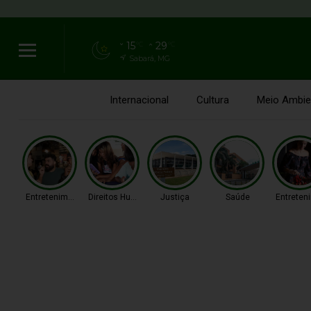
15
29
°C
°C
Sabará, MG
Internacional
Cultura
Meio Ambie
Entretenimento
Direitos Humanos
Justiça
Saúde
Entreten