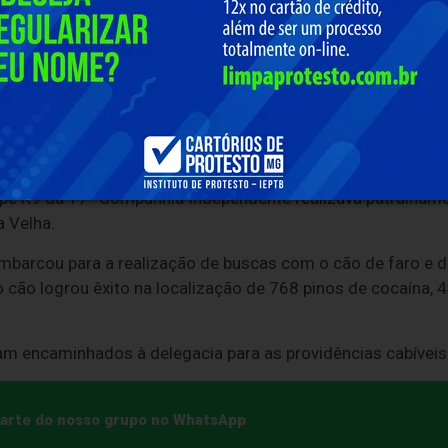
uipe K9 da 17ª Companhia Independente realizava patrulham
a Velha.
mbarcou para a realização de buscas com o cão de faro e d
 cão logrou êxito na localização de 768 pinos de cocaína,
am encaminhados à delegacia para as providências cabíveis
 parte do nosso grupo no WhatsApp