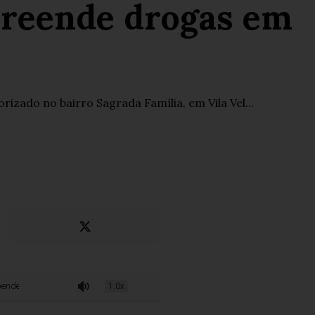
preende drogas em
izado no bairro Sagrada Família, em Vila Vel...
apreende drogas em Vila Velha
1.0x