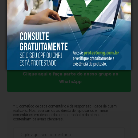
bondade, sabedoria e serviço público.
Frank Caprio deixa esposa, filhos, netos e uma legião
de admiradores que continuarão a se inspirar em sua
visão de justiça baseada no respeito e na empatia.
Seu trabalho vai muito além das decisões jurídicas —
é um chamado à humanidade.
Clique aqui e faça parte do nosso grupo no
WhatsApp
* O conteúdo de cada comentário é de responsabilidade de quem
realizá-lo. Nos reservamos ao direito de reprovar ou eliminar
comentários em desacordo com o propósito do site ou que
contenham palavras ofensivas.