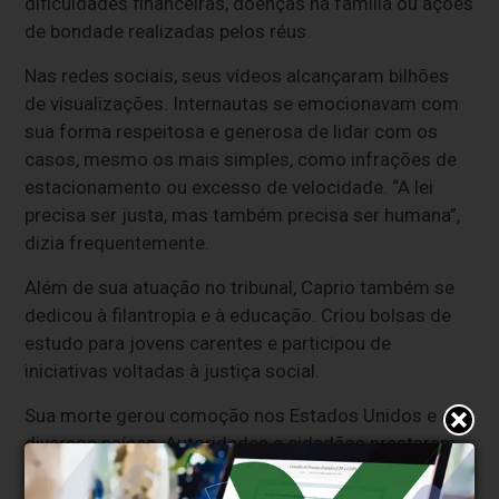
dificuldades financeiras, doenças na família ou ações
de bondade realizadas pelos réus.
Nas redes sociais, seus vídeos alcançaram bilhões
de visualizações. Internautas se emocionavam com
sua forma respeitosa e generosa de lidar com os
casos, mesmo os mais simples, como infrações de
estacionamento ou excesso de velocidade. “A lei
precisa ser justa, mas também precisa ser humana”,
dizia frequentemente.
Além de sua atuação no tribunal, Caprio também se
dedicou à filantropia e à educação. Criou bolsas de
estudo para jovens carentes e participou de
iniciativas voltadas à justiça social.
Sua morte gerou comoção nos Estados Unidos e em
diversos países. Autoridades e cidadãos prestaram
homenagens ao juiz, lembrando seu legado de