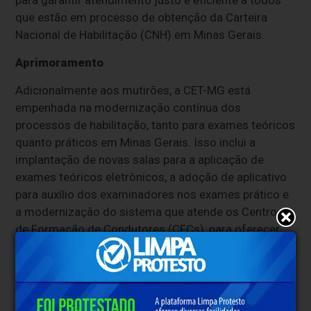
para garantir atendimento justo e eficiente a todos
que estão em processo de obtenção da Carteira
Nacional de Habilitação (CNH) em Minas Gerais.
Aprimoramento
Adicionalmente aos mutirões, a CET-MG está
empenhada na modernização contínua dos
processos de habilitação, tanto para exames teóricos
quanto práticos em Minas Gerais. Isso inclui a
implantação de novas salas para a aplicação de
exames teóricos eletrônicos, a adoção de aplicativo
para auxílio dos examinadores nos exames prático e
a modernização do sistema que atende os Centros
de Formação de Condutores (CFCs), para oferecer
um serviço cada vez mais ágil, transparente e
alinhado às melhores práticas.