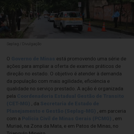
Seplag / Divulgação
O
Governo de Minas
está promovendo uma série de
ações para ampliar a oferta de exames práticos de
direção no estado. O objetivo é atender à demanda
da população com mais agilidade, eficiência e
qualidade no serviço prestado. A ação é organizada
pela
Coordenadoria Estadual Gestão de Transito
(CET-MG)
, da
Secretaria de Estado de
Planejamento e Gestão (Seplag-MG)
, em parceria
com a
Polícia Civil de Minas Gerais (PCMG)
, em
Muriaé, na Zona da Mata, e em Patos de Minas, no
Triangulo Mineiro.