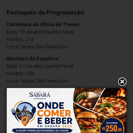
Destaques da Programação:
Cerimônia do Ofício de Trevas
Data: 16 de abril (quarta-feira)
Horário: 21h
Local: Igreja São Francisco
Abertura do Sepulcro
Data: 17 de abril (quinta-feira)
Horário: 15h
Local: Igreja São Francisco
Celebração da Ceia do Senhor e Cerimônia do
Lava-Pés
Data: 17 de abril (quinta-feira)
Horário: 19h
Local: Igreja Matriz de Nossa Senhora da Conceição