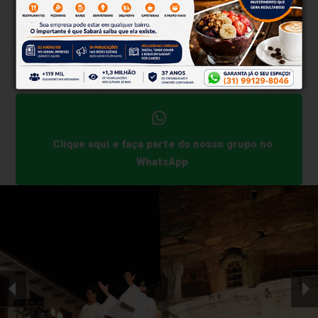
Procissão do Morro – Via Sacra até a Capela do
Bom Senhor Jesus
Data: 18 de abril (sexta-feira)
Horário: 4h
Concentração: Centro Histórico
Clique aqui e faça parte do nosso grupo no
WhatsApp