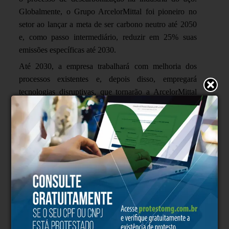
Globalmente, o Grupo ArcelorMittal foi pioneiro no
setor ao lançar a meta de ser carbono neutro até 2050
e, como passo intermediário, reduzir em 25% suas
emissões específicas até 2030.
Até 2030, a empresa trabalhará com melhoria dos
processos existentes e, depois disso, empregará
tecnologias disruptivas, que tornarão a ArcelorMittal
carbono neutra até 2050. O Grupo estuda alternativas
tecnológicas para utilizar os gases de processo que
contém CO
₂
, como, por exemplo, produzindo etanol
para consumo e uso na indústria química, além de
outras técnicas de
captura de carbono.
No Brasil, a ArcelorMittal atua prioritariamente em quatro
frentes: otimização da matriz metálica com aprimoramento do
uso de sucata como matéria-prima; troca de combustível com a