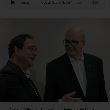
Ouça:
ArcelorMittal e Fiemg firmam parceria para a criação
1.0x
A ArcelorMittal e a Federação das Indústrias de Minas