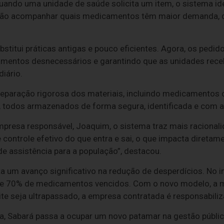
uando uma unidade de saúde solicita um item, o sistema id
stão acompanhar quais medicamentos têm maior demanda, qu
stitui práticas antigas e pouco eficientes. Agora, os pedid
amentos desnecessários e garantindo que as unidades rec
iário.
separação rigorosa dos materiais, incluindo medicamentos 
, todos armazenados de forma segura, identificada e com ac
presa responsável, Joaquim, o sistema traz mais racional
 controle efetivo do que entra e sai, o que impacta diretame
 de assistência para a população”, destacou.
m avanço significativo na redução de desperdícios. No iní
 de 70% de medicamentos vencidos. Com o novo modelo, a 
e seja ultrapassado, a empresa contratada é responsabiliz
, Sabará passa a ocupar um novo patamar na gestão pública