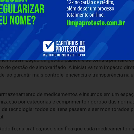
na modernização da gestão pública e se torna a primeira c
 de gestão de almoxarifado. A iniciativa tem impacto diret
, ao garantir mais controle, eficiência e transparência na 
o armazenamento de medicamentos e insumos em um espaç
nização por categorias e cumprimento rigoroso das normas d
o da tecnologia: todos os itens passam a ser monitorados 
l.
odolfo, na prática, isso significa que cada medicamento qu