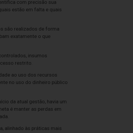
entifica com precisão sua
ais estão em falta e quais
os são realizados de forma
ebam exatamente o que
controlados, insumos
esso restrito.
idade ao uso dos recursos
nte no uso do dinheiro público
cio da atual gestão, havia um
meta é manter as perdas em
ada.
, alinhado às práticas mais