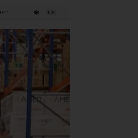
implantar gestão completa de almoxarifado com controle de medicamentos
1.0x