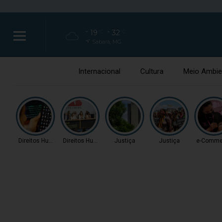
19
32
°C
°C
Sabará, MG
Internacional
Cultura
Meio Ambie
Direitos Humanos
Direitos Humanos
Justiça
Justiça
e-Comme