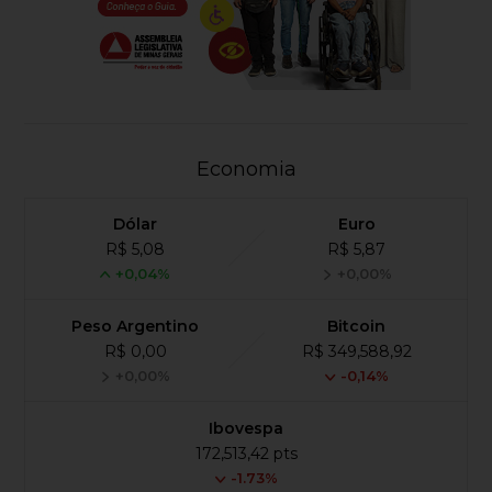
Economia
Dólar
Euro
R$ 5,08
R$ 5,87
+0,04%
+0,00%
Peso Argentino
Bitcoin
R$ 0,00
R$ 349,588,92
+0,00%
-0,14%
Ibovespa
172,513,42 pts
-1.73%