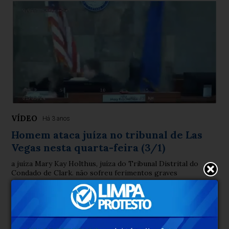
VÍDEO
Há 3 anos
Homem ataca juíza no tribunal de Las
Vegas nesta quarta-feira (3/1)
a juíza Mary Kay Holthus, juíza do Tribunal Distrital do
Condado de Clark. não sofreu ferimentos graves