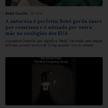
Bebê Gorila
Há 2 anos
A natureza é perfeita! Bebê gorila nasce
por cesariana e é adotada por outra
mãe no zoológico dos EUA
A pequena Jameela, que significa “linda” em suaíli, uma língua
africana, pesava menos de 1,4 kg quando veio ao mundo