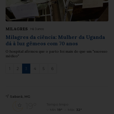
MILAGRES
Há 3 anos
Milagres da ciência: Mulher da Uganda
dá à luz gêmeos com 70 anos
O hospital afirmou que o parto foi mais do que um "sucesso
médico"
1
2
3
4
5
6
Sabará, MG
19°
Tempo limpo
Mín.
19°
Máx.
32°