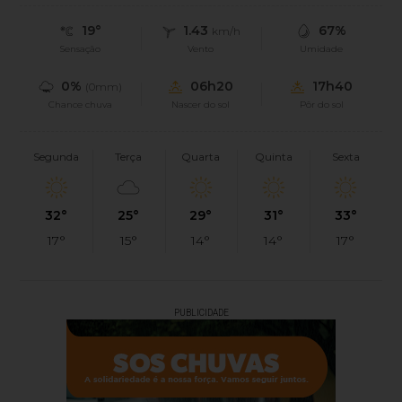
19°
1.43
67%
km/h
Sensação
Vento
Umidade
0%
06h20
17h40
(0mm)
Chance chuva
Nascer do sol
Pôr do sol
Segunda
Terça
Quarta
Quinta
Sexta
32°
25°
29°
31°
33°
17°
15°
14°
14°
17°
PUBLICIDADE