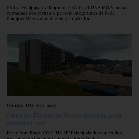
(Foto: Divulgação / Magnific / DC) COLUNA MGPrincipais
destaques dos jornais e portais integrantes da Rede
Sindijori MGwww.sindijorimg.com.br En...
Coluna MG
Há 2 meses
Obra do Fórum de Poços licitada pela
terceira vez
Foto: Roni Bispo COLUNA MGPrincipais destaques dos
jornais e portais integrantes da Rede Sindijori