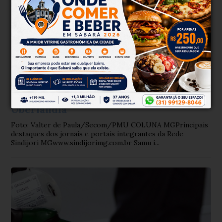
Coluna MG
Há 2 meses
Samu inicia atendimentos em
Uberlândia
Foto: Valter de Paula/Secom/PMU COLUNA MGPrincipais
destaques dos jornais e portais integrantes da Rede
Sindijori MGwww.sindijorimg.com.br Samu i...