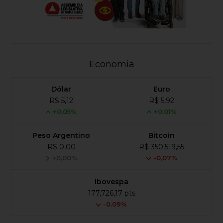
Economia
Dólar
Euro
R$ 5,12
R$ 5,92
+0,05%
+0,01%
Peso Argentino
Bitcoin
R$ 0,00
R$ 350,519,55
+0,00%
-0,07%
Ibovespa
177,726,17 pts
-0.09%