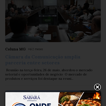
Coluna MG
Há 2 meses
Câmara da Comunicação amplia
parceria entre setores
Reunião na terça-feira, 26 de maio, abordou o mercado
setorial e oportunidades de negócio O mercado de
produtos e serviços foi destaque na reuni...