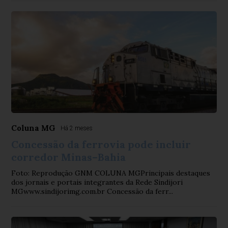
Coluna MG
Há 2 meses
Concessão da ferrovia pode incluir
corredor Minas–Bahia
Foto: Reprodução GNM COLUNA MGPrincipais destaques
dos jornais e portais integrantes da Rede Sindijori
MGwww.sindijorimg.com.br Concessão da ferr...