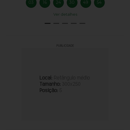
03
16
24
30
49
54
Ver detalhes
PUBLICIDADE