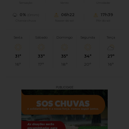
Sensação
Vento
Umidade
0%
06h22
17h39
(0mm)
Chance chuva
Nascer do sol
Pôr do sol
Sexta
Sábado
Domingo
Segunda
Terça
31°
33°
35°
34°
27°
16°
17°
18°
20°
16°
PUBLICIDADE