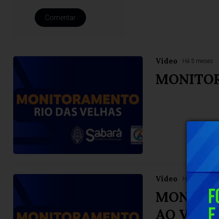
Comentar
Vídeo
Há 5 meses
MONITO
Vídeo
Há 6 meses
MONITOR
AO VIVO