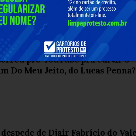
orreu pro YouTube pra curtir o
um Do Meu Jeito, do Lucas Penna?
 despede de Djair Fabrício do Vale