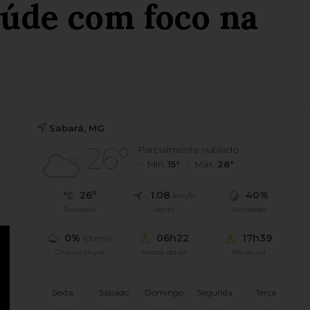
aúde com foco na
Sabará, MG
26°
Parcialmente nublado
Mín.
15°
Máx.
28°
26°
1.08
40%
km/h
Sensação
Vento
Umidade
0%
06h22
17h39
(0mm)
Chance chuva
Nascer do sol
Pôr do sol
Sexta
Sábado
Domingo
Segunda
Terça