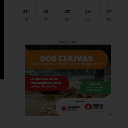
31°
33°
35°
34°
27°
16°
17°
18°
20°
16°
PUBLICIDADE