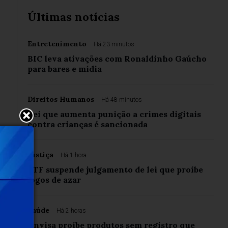
Últimas notícias
Entretenimento
Há 23 minutos
BIC leva ativações com Ronaldinho Gaúcho
para bares e mídia
Direitos Humanos
Há 48 minutos
Lei que aumenta punição a crimes digitais
contra crianças é sancionada
Justiça
Há 1 hora
STF suspende julgamento de lei que proíbe
jogos de azar
Saúde
Há 2 horas
Anvisa proíbe produtos sem registro que