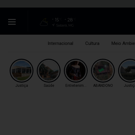
15
28
°C
°C
Sabará, MG
Internacional
Cultura
Meio Ambie
Justiça
Saúde
Entretenimento
ABANDONO
Justiç