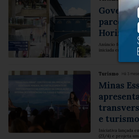
Governo d
parceria 
Horizont
Anúncio foi feito 
iniciada em agosto,
Turismo
Há 3 mes
Minas Ess
apresent
transvers
e turism
Iniciativa lançada 
(23/4) e projeta u