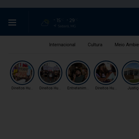
15
29
°C
°C
Sabará, MG
Internacional
Cultura
Meio Ambie
Direitos Humanos
Direitos Humanos
Entretenimento
Direitos Humanos
Justiç