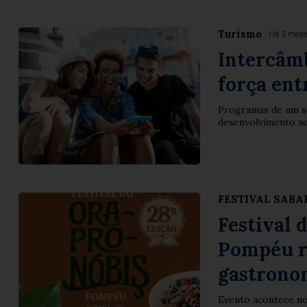
Turismo
Há 3 mes
Intercâm
força ent
Programas de um s
desenvolvimento a
FESTIVAL SABA
Festival 
Pompéu r
gastronom
Evento acontece nos