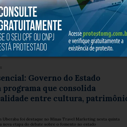
e Minas e Azul oficializam
para retomada de voos entre Belo
e e Diamantina
pelo governador Mateus Simões na cidade histórica; operação será
 com três voos semanais a partir do Aeroporto...
es
encial: Governo do Estado
a programa que consolida
alidade entre cultura, patrimôni
o
em Uberaba foi destaque no Minas Travel Marketing nesta quinta
ma nova etapa do debate sobre o fomento no estado