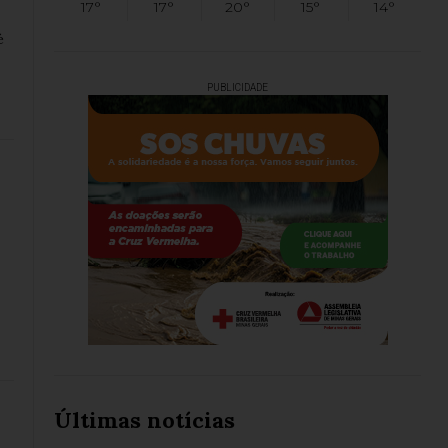
17°
17°
20°
15°
14°
é
PUBLICIDADE
Últimas notícias