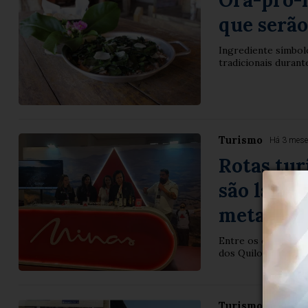
Ora-pro-n
que serão
Ingrediente símbolo
tradicionais durant
Turismo
Há 3 mes
Rotas tur
são lanç
meta de 
Entre os dias 23 e 
dos Quilombos de 
Turismo
Há 3 mes