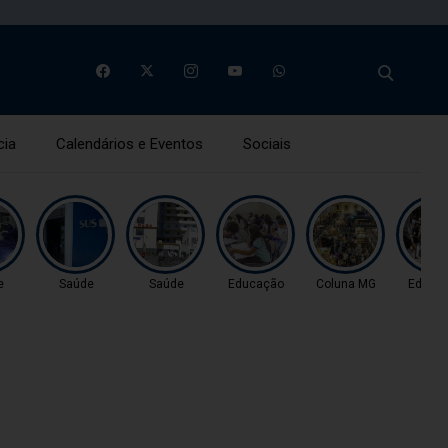
cia
Calendários e Eventos
Sociais
e
Saúde
Saúde
Educação
Coluna MG
Educa