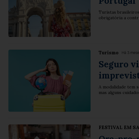
Portugal
Turistas brasileir
obrigatória a cont
Turismo
Há 3 mes
Seguro v
imprevis
A modalidade tem s
mas alguns cuidados
FESTIVAL EM S