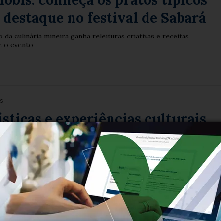
óbis: conheça os pratos típicos
 destaque no festival de Sabará
 da culinária mineira ganha releituras criativas e receitas
e o evento
es
ísticas e experiências culturais
adas durante a MTM e ampliam
2026
24/4, cinco novos roteiros foram divulgados e foi apresentada a Ro
Paracatu
es