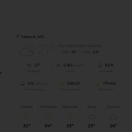
Sabará, MG
21°
Parcialmente nublado
Mín.
15°
Máx.
29°
21°
0.82
62%
km/h
Sensação
Vento
Umidade
de
0%
06h21
17h40
(0mm)
Chance chuva
Nascer do sol
Pôr do sol
Sábado
Domingo
Segunda
Terça
Quarta
32°
34°
33°
23°
26°