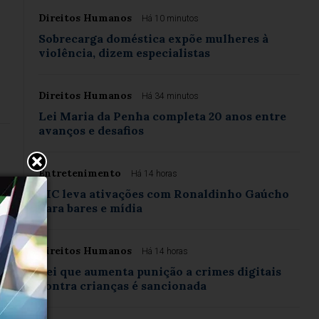
Direitos Humanos
Há 10 minutos
Sobrecarga doméstica expõe mulheres à
violência, dizem especialistas
Direitos Humanos
Há 34 minutos
Lei Maria da Penha completa 20 anos entre
avanços e desafios
Entretenimento
Há 14 horas
BIC leva ativações com Ronaldinho Gaúcho
para bares e mídia
ta
Direitos Humanos
Há 14 horas
Lei que aumenta punição a crimes digitais
contra crianças é sancionada