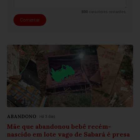
500
caracteres restantes.
Comentar
ABANDONO
Há 3 dias
Mãe que abandonou bebê recém-
nascido em lote vago de Sabará é presa