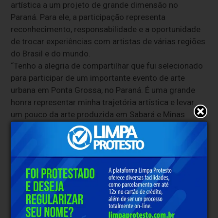
artística a um projeto de grande dimensão no
Paraná. Para ele, a participação representa
reconhecimento, responsabilidade e a oportunidade
de trocar experiências com artistas de várias regiões
do Brasil e do mundo.
“Tenho a alegria de compartilhar que fui selecionado
para participar de um importante evento de arte
urbana em Ponta Grossa, no Paraná. É uma grande
honra representar minha trajetória artística e levar
um pouco da arte produzida em Sabará e Minas
Gerais para um evento dessa dimensão”, destacou o
artista.
Mais do que uma intervenção visual, o projeto busca
aproximar a população da arte, fortalecer a cultura
local, impulsionar o turismo e reafirmar a importância
da ocupação criativa dos espaços públicos.
A presença de Glauber Henrique Pereira no mural
coletivo reforça a potência dos artistas locais e