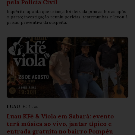
pela Polícia Civil
Inquérito aponta que criança foi deixada poucas horas após
o parto; investigação reuniu perícias, testemunhas e levou à
prisão preventiva da suspeita.
LUAU
Há 4 dias
Luau KFé & Viola em Sabará: evento
terá música ao vivo, jantar típico e
entrada gratuita no bairro Pompéu