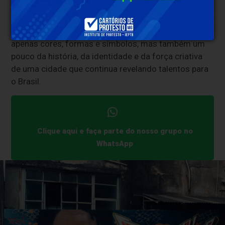
mostra que a arte produzida em Sabará também
ocupa espaços de destaque fora de Minas Gerais.
Com sua participação, o artista leva ao Paraná não
apenas cores, formas e símbolos, mas também um
pouco da história, da identidade e da força criativa
de uma cidade que continua revelando talentos para
o Brasil.
Clique aqui e faça parte do nosso grupo no
WhatsApp