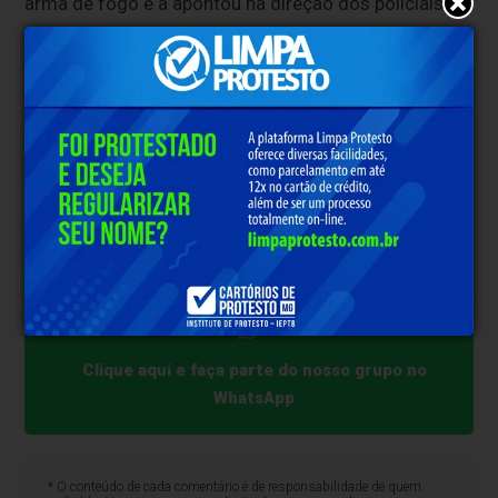
arma de fogo e a apontou na direção dos policiais.
Diante da iminente agressão, foi necessário efetuar
um disparo para cessar a ameaça, atingindo o
suspeito na perna. Imediatamente, os militares
prestaram os primeiros socorros no local e
acionando o SAMU, que realizou o encaminhamento
ao pronto atendimento.
Com o foragido, os policiais apreenderam um
revólver calibre 38 municiado e um aparelho celular.
Clique aqui e faça parte do nosso grupo no
WhatsApp
* O conteúdo de cada comentário é de responsabilidade de quem