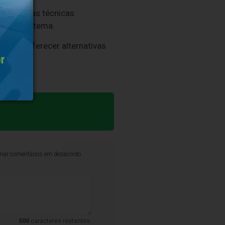
elas áreas técnicas
ão do sistema.
scando oferecer alternativas
abará.
iminar comentários em desacordo
500
caracteres restantes.