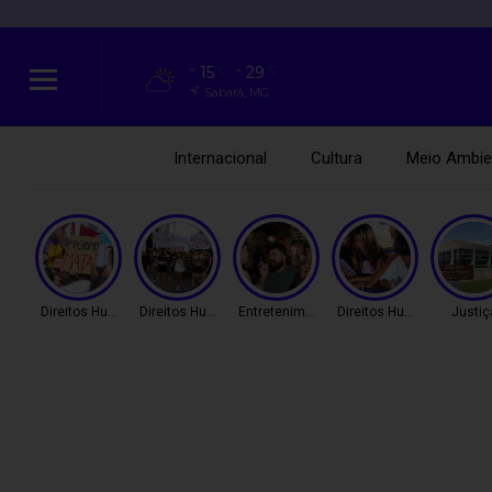
15
29
°C
°C
Sabará, MG
Internacional
Cultura
Meio Ambie
Direitos Humanos
Direitos Humanos
Entretenimento
Direitos Humanos
Justiç