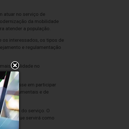
m atuar no serviço de
 modernização da mobilidade
ra atender a população.
 os interessados, os tipos de
anejamento e regulamentação
 mais qualidade no
de.
am interesse em participar
nais, documentais e de
 operação do serviço. O
técnica, que servirá como