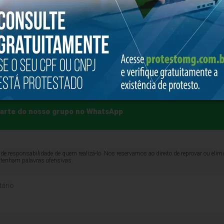
icipal, todas as informações recebidas serão analisadas p
pectos legais e operacionais necessários para a implantaç
voltadas à melhoria da mobilidade urbana no município, bu
eis e eficientes para a população sabarense.
 o pré-cadastro por meio do site oficial da Prefeitura de S
 parte do nosso grupo no WhatsApp
de responsabilidade de quem realizá-lo. Nos reservamos ao direito de reprovar ou el
ntenham palavras ofensivas.