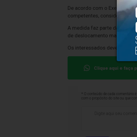
De acordo com o Executivo Mun
competentes, considerando as
A medida faz parte das ações 
de deslocamento mais acessív
Os interessados devem realizar
Clique aqui e faça
* O conteúdo de cada comentário é 
com o propósito do site ou que co