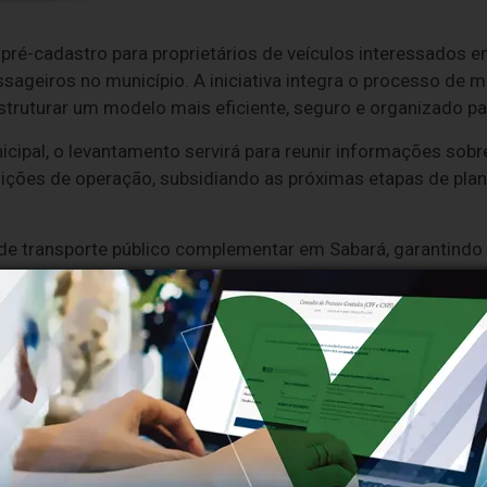
 pré-cadastro para proprietários de veículos interessados e
sageiros no município. A iniciativa integra o processo de
truturar um modelo mais eficiente, seguro e organizado pa
ipal, o levantamento servirá para reunir informações sobre
ndições de operação, subsidiando as próximas etapas de pl
 de transporte público complementar em Sabará, garantindo
ém de promover maior segurança e regularização da ativida
proprietários de veículos de diferentes categorias que tenh
nsporte suplementar, observando critérios legais, operacio
inidos pelo Município.
scrição nesta fase não representa autorização imediata para
e apenas a uma etapa inicial de coleta de dados e análise 
tação do transporte suplementar em Sabará.