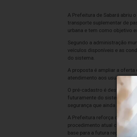
A Prefeitura de
Sabará
abriu o
transporte suplementar de pas
urbana e tem como objetivo es
Segundo a administração munic
veículos disponíveis e as co
do sistema.
A proposta é ampliar a oferta
atendimento aos usuários, al
O pré-cadastro é destinado a 
futuramente do sistema de tra
segurança que ainda serão def
A Prefeitura reforça que a in
procedimento atual correspond
base para a futura regulamen