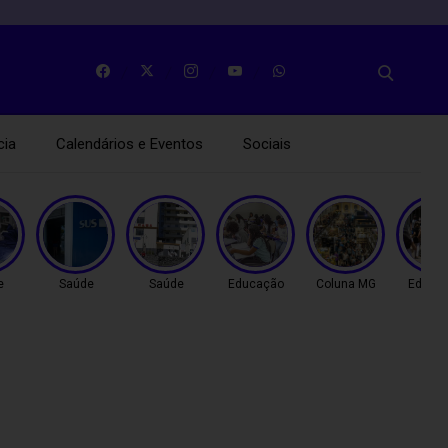
cia
Calendários e Eventos
Sociais
e
Saúde
Saúde
Educação
Coluna MG
Educa