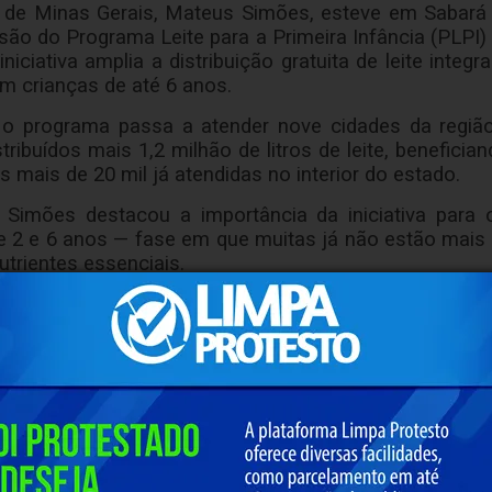
 de Minas Gerais, Mateus Simões, esteve em Sabará ne
nsão do Programa Leite para a Primeira Infância (PLPI)
iciativa amplia a distribuição gratuita de leite integr
om crianças de até 6 anos.
o programa passa a atender nove cidades da região
tribuídos mais 1,2 milhão de litros de leite, beneficia
ais de 20 mil já atendidas no interior do estado.
Simões destacou a importância da iniciativa para 
tre 2 e 6 anos — fase em que muitas já não estão ma
trientes essenciais.
minas e nutrientes, a probabilidade de um desenvol
do o mínimo necessário para que essas crianças ten
or em exercício, o programa prioriza mães solo in
econhecidas institucionalmente como em situação de p
ibuindo para assegurar a ingestão mínima diária recomend
talecimento da economia