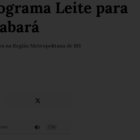
ograma Leite para
Sabará
anos na Região Metropolitana de BH
 para a Primeira Infância em Sabará
1.0x