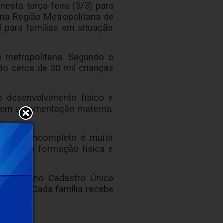
sta terça-feira (3/3) para
 na Região Metropolitana de
al para famílias em situação
 metropolitana. Segundo o
ndo cerca de 30 mil crianças
o desenvolvimento físico e
is em amamentação materna,
vimento incompleto é muito
ham uma formação física e
scritas no Cadastro Único
obreza. Cada família recebe
ada.