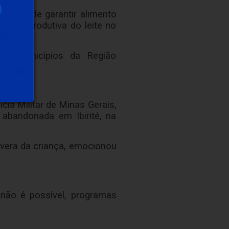
. Além de garantir alimento
deia produtiva do leite no
dos municípios da Região
ia Militar de Minas Gerais,
bandonada em Ibirité, na
evera da criança, emocionou
não é possível, programas