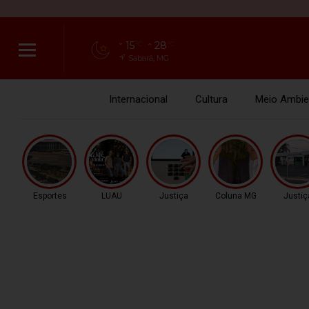
15
28
°C
°C
Sabará, MG
Internacional
Cultura
Meio Ambie
Esportes
LUAU
Justiça
Coluna MG
Justiç