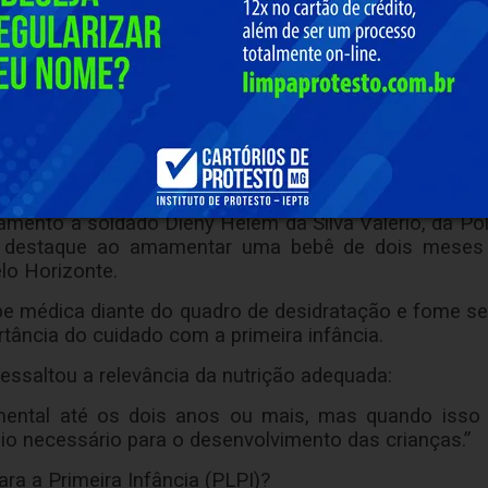
s públicas de segurança alimentar do Governo de Minas
ílias vulneráveis, o programa também movimenta a ca
tores locais e estimulando a economia regional.
a sediar o lançamento simboliza a integração 
ciais do Estado.
a o evento
mento a soldado Dieny Helem da Silva Valério, da Políc
 destaque ao amamentar uma bebê de dois meses a
lo Horizonte.
ipe médica diante do quadro de desidratação e fome s
tância do cuidado com a primeira infância.
 ressaltou a relevância da nutrição adequada:
ntal até os dois anos ou mais, mas quando isso 
o necessário para o desenvolvimento das crianças.”
ra a Primeira Infância (PLPI)?