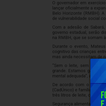
O governador em exercício
lançar oficialmente a expa
Belo Horizonte (RMBH). A in
de vulnerabilidade social c
Com a adesão de Sabará, 
governo estadual, serão dis
na RMBH, que se somam às m
Durante o evento, Mateus 
cognitivo das crianças en
mas ainda necessitam de nu
“Sem o leite, sem as vita
grande. Estamos garantin
mental adequada”, afirmou.
De acordo com o governad
(CadÚnico) e famílias já r
três litros de leite, contr
Segurança alimentar e for