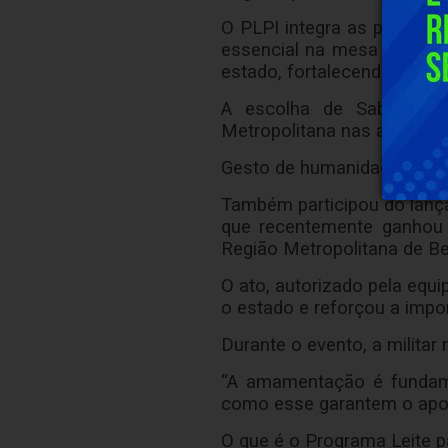
O PLPI integra as política
essencial na mesa das fam
estado, fortalecendo produ
A escolha de Sabará par
Metropolitana nas ações so
Gesto de humanidade marc
Também participou do lança
que recentemente ganhou
Região Metropolitana de Be
O ato, autorizado pela equ
o estado e reforçou a impor
Durante o evento, a militar
“A amamentação é fundame
como esse garantem o apoi
O que é o Programa Leite pa