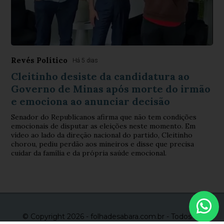
Revés Político
Há 5 dias
Cleitinho desiste da candidatura ao
Governo de Minas após morte do irmão
e emociona ao anunciar decisão
Senador do Republicanos afirma que não tem condições
emocionais de disputar as eleições neste momento. Em
vídeo ao lado da direção nacional do partido, Cleitinho
chorou, pediu perdão aos mineiros e disse que precisa
cuidar da família e da própria saúde emocional.
© Copyright 2026 - folhadesabara.com.br - Todos os