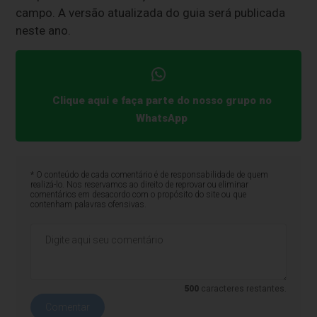
campo. A versão atualizada do guia será publicada
neste ano.
Clique aqui e faça parte do nosso grupo no
WhatsApp
* O conteúdo de cada comentário é de responsabilidade de quem
realizá-lo. Nos reservamos ao direito de reprovar ou eliminar
comentários em desacordo com o propósito do site ou que
contenham palavras ofensivas.
500
caracteres restantes.
Comentar