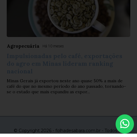
Agropecuária
Há 10 meses
Impulsionadas pelo café, exportações
do agro em Minas lideram ranking
nacional
Minas Gerais já exportou neste ano quase 50% a mais de
café do que no mesmo período do ano passado, tornando-
se o estado que mais expandiu as expor...
© Copyright 2026 - folhadesabara.com.br - Todos os
direitos reservados