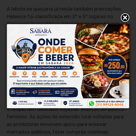
A labuta na queijaria já rende também premiações.
Helenice foi classificada em 2º e 5º lugares no
Concurso Queijo Minas Artesanal no cerrado, nas
edições de 2024 e 2025, respectivamente. Enquanto
isso, o marido Nilson Humberto de Souza, grande
apoiador de Helenice, prefere continuar pegando a
estrada para trabalhar como eletricista em
Patrocínio. No entanto, planeja se dedicar
integralmente à propriedade rural, estimulado pela
força e garra da mulher.
Apoio da Emater-MG
Ao longo de sua trajetória, a Emater, órgão vinculado
à Seapa, tem dedicado especial atenção ao público
feminino. As ações de extensão rural voltadas para
as produtoras envolvem apoio para acessar
mercados públicos, fazer compras coletivas,