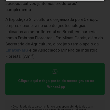
socioeducativos junto aos produtores”,
complementa.
A Expedição Silvicultura é organizada pela Canopy,
empresa pioneira no uso de geotecnologias
aplicadas ao setor florestal no Brasil, em parceria
com a Embrapa Florestas. Em Minas Gerais, além da
Secretaria de Agricultura, o projeto tem o apoio da
Emater-MG
e da Associação Mineira da Indústria
Florestal (Amif).
Clique aqui e faça parte do nosso grupo no
WhatsApp
* O conteúdo de cada comentário é de responsabilidade de quem
realizá-lo. Nos reservamos ao direito de reprovar ou eliminar