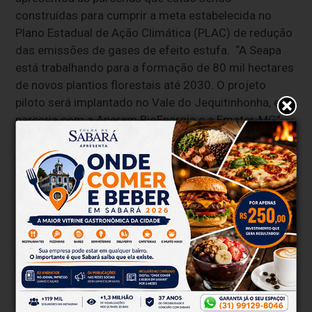
construídas para cumprir a meta estabelecida no
Plano Estadual de Ação Climática (PLAC) de redução
das emissões de gases de efeito estufa. “A Seapa
está trabalhando para a formação de 80 mil hectares
de novos plantios florestais até 2030. O projeto
piloto será implantado no Vale do Jequitinhonha, em
parceria com a Aperam BioEnergia e a Emater-MG”,
informou a superintendente de Fomento Florestal da
Seapa, Taiana Arriel.
As empresas parceiras do projeto vão fornecer as
mudas e os insumos para os produtores, que terão
assistência técnica continuada da Emater-MG. Já a
venda da madeira será feita para a empresa parceira.
“A atividade florestal fica 7 anos no campo, entre o
plantio até o corte da madeira. Durante todo esse
tempo, também serão realizadas ações de
conscientização ambiental e programas