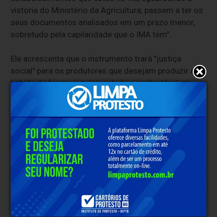
vistoria do Ministério da Agricultura, passem a ter os
seus documentos analisados em um prazo menor,
sobretudo pela capilaridade que o IMA tem".
Ele acrescenta que o instrumento trará "justiça
social" para os produtores que desejam produzir a
bebida de forma regulamentada e sustentável em
Minas Gerais, beneficiando economicamente e
culturalmente a região da fabricação.
Clique aqui e faça parte do nosso grupo no
WhatsApp
* O conteúdo de cada comentário é de responsabilidade de quem
realizá-lo. Nos reservamos ao direito de reprovar ou eliminar