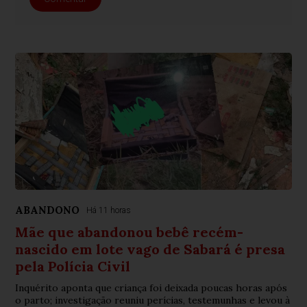
ABANDONO
Há 11 horas
Mãe que abandonou bebê recém-
nascido em lote vago de Sabará é presa
pela Polícia Civil
Inquérito aponta que criança foi deixada poucas horas após
o parto; investigação reuniu perícias, testemunhas e levou à