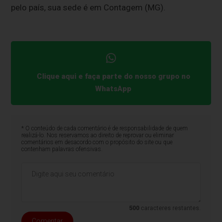
pelo país, sua sede é em Contagem (MG).
Clique aqui e faça parte do nosso grupo no
WhatsApp
* O conteúdo de cada comentário é de responsabilidade de quem
realizá-lo. Nos reservamos ao direito de reprovar ou eliminar
comentários em desacordo com o propósito do site ou que
contenham palavras ofensivas.
500
caracteres restantes.
Comentar