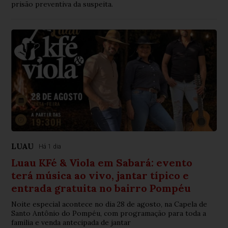
prisão preventiva da suspeita.
LUAU
Há 1 dia
Luau KFé & Viola em Sabará: evento
terá música ao vivo, jantar típico e
entrada gratuita no bairro Pompéu
Noite especial acontece no dia 28 de agosto, na Capela de
Santo Antônio do Pompéu, com programação para toda a
família e venda antecipada de jantar