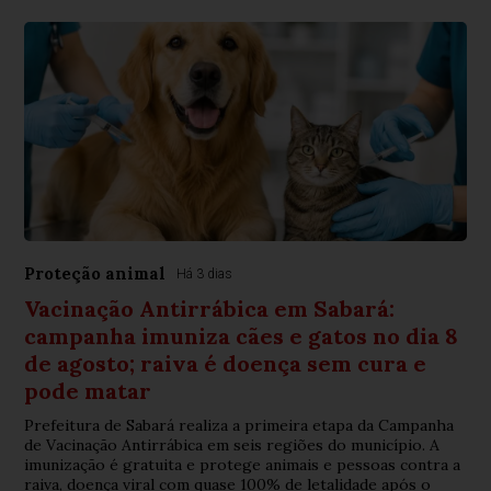
Proteção animal
Há 3 dias
Vacinação Antirrábica em Sabará:
campanha imuniza cães e gatos no dia 8
de agosto; raiva é doença sem cura e
pode matar
Prefeitura de Sabará realiza a primeira etapa da Campanha
de Vacinação Antirrábica em seis regiões do município. A
imunização é gratuita e protege animais e pessoas contra a
raiva, doença viral com quase 100% de letalidade após o