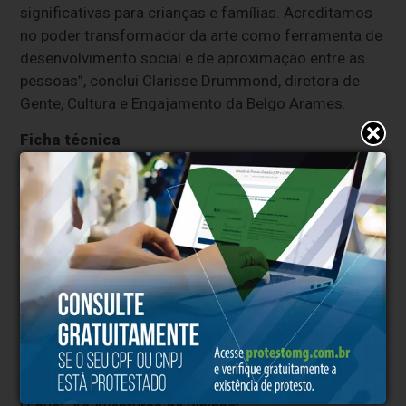
significativas para crianças e famílias. Acreditamos
no poder transformador da arte como ferramenta de
desenvolvimento social e de aproximação entre as
pessoas”, conclui Clarisse Drummond, diretora de
Gente, Cultura e Engajamento da Belgo Arames.
Ficha técnica
Direção: Deinha Baruqui | Direção de manipulação:
Ana Fagundes | Produção: Léo
Campos e Deinha Baruqui | Confecção de bonecos e
cenografia: Ana Fagundes e Israel Silva | Figurinos e
acabamentos: - Camila Polatscheck | Trilha sonora:
Gabriel Costa e Max Lehmann | Vozes:
Beatriz Apocalypse, Bella Micheline, Deinha Baruqui,
Malu Baruqui e Ulisses Tavares
Serviço