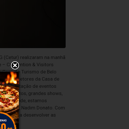
 (Cetur) realizaram na manhã
e – Convention & Visitors
mo Casa do Turismo de Belo
tur e diretores da Casa de
para a captação de eventos
ndes eventos, grandes shows,
 visibilidade, estamos
mércio MG, Nadim Donato. Com
 que possa desenvolver as