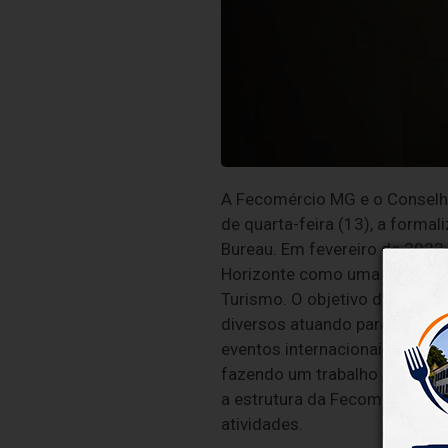
A Fecomércio MG e o Conselh
de quarta-feira (13), a forma
Bureau. Em fevereiro de 2023,
Horizonte como uma Associaçã
Turismo. O objetivo da parcer
diversos atuando para a promo
eventos internacionais, congr
fazendo um trabalho em parce
a estrutura da Fecomércio, a
atividades.