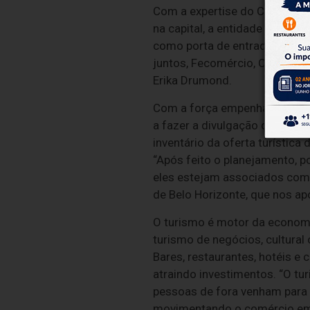
Com a expertise do Conventio
na capital, a entidade aguard
como porta de entrada para o 
juntos, Fecomércio, Cetur e C
Erika Drumond.
Com a força empenhada no pla
a fazer a divulgação de equi
inventário da oferta turístic
“Após feito o planejamento, 
eles estejam associados com 
de Belo Horizonte, que nos ap
O turismo é motor da economi
turismo de negócios, cultural
Bares, restaurantes, hotéis e
atraindo investimentos. “O t
pessoas de fora venham para a
movimentando o comércio em 