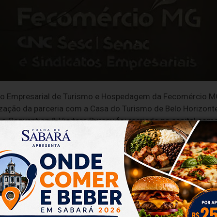
o Empresarial de Turismo e Hospedagem da Fecomércio MG
lização da parceria com a Casa do Turismo de Belo Horizont
 o Convention & Visitors Bureau foi recriado na capital co
o sem fins lucrativos. Estiveram presentes membros do Ce
ia é fortalecer o trabalho conjunto com a Casa de Turismo 
ção da capital mineira. “Belo Horizonte precisa captar gra
essos e outros eventos de grande porte. Para revigorar essa
ria com a Casa do Turismo”, aponta o presidente da Feco
 Casa de Turismo contará com todo o apoio necessário para