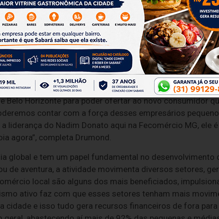
n & Visitors Bureau na criação de eventos que colaboram c
ava por 20 anos, ver a Federação reconhecer a importância 
desenvolvimento de Minas Gerais. “Com uma união duradoura
asa de Turismo de Belo Horizonte podemos levar Belo Horiz
nejamento para o desenvolvimento do turismo na cidade, a
pamentos complementares como shoppings, restaurantes, lo
a de Belo Horizonte para poder ofertar ao novo consumidor 
poderemos contar com a força desses empresários pequenos
a liderança do Nadim Donato aqui na Fecomércio MG, ele é 
oia agora”, completa Drumond.
a global e tem um papel fundamental no desenvolvimento d
 ou de aventura, a atividade movimenta diversos setores, g
 comércio local são alguns dos mais beneficiados, impulsio
urismo ativo faz com que esses setores tenham mais movi
 cidade e isso tudo gera recursos financeiros de fora para
geral, abastecendo aí mais de 92% das pequenas e médias