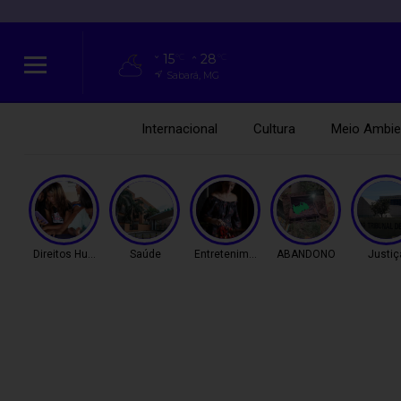
15
28
°C
°C
Sabará, MG
Internacional
Cultura
Meio Ambie
Direitos Humanos
Saúde
Entretenimento
ABANDONO
Justiç