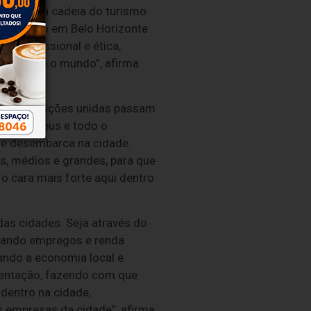
om toda a cadeia do turismo
do turismo em Belo Horizonte
, profissional e ética,
onte para o mundo”, afirma
s instituições unidas passam
jas, museus e todo o
que desembarca na cidade.
, médios e grandes, para que
o cara mais forte aqui dentro
as cidades. Seja através do
erando empregos e renda.
nando a economia local e
mentação, fazendo com que
 dentro na cidade,
 empresas da cidade”, afirma