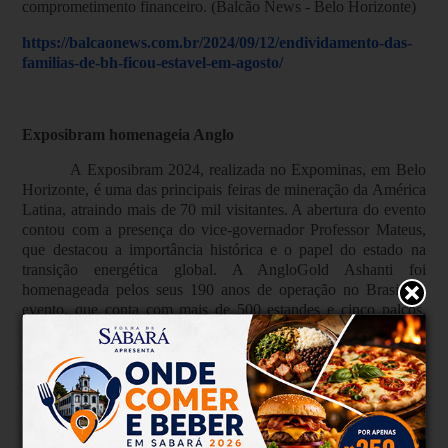
comprometimento financeiro. (Balcão News - Belo Horizonte)
https://balcaonews.com.br/2024/09/12/endividamento-das-
familias-de-bh-ficou-estavel-em-agosto/
Exposibram homenageia Anglo
A Exposibram 2024, realizada no Expominas, em Belo
Horizonte, é uma das principais feiras de mineração da América
Latina, atraindo mais de 70 mil visitantes. A abertura do evento
contou com a presença do vice-governador Professor Mateus,
que destacou a importância histórica e o papel do estado na
transição energética global. A AngloGold Ashanti foi
homenageada pelos seus 190 anos de operação no Brasil. O
evento, que conta com mais de 500 estandes e cinco palcos,
apresenta inovações tecnológicas e reúne 20 mineradoras e 460
fornecedores. (São Geraldo - Belo Horizonte)
https://www.jornalsaogeraldo.com.br/exposibram-2024-
ganha-destaque-com-participacao-do-vice-governador-e-
inovacoes-no-setor-mineral