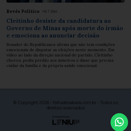
Revés Político
Há 7 dias
Cleitinho desiste da candidatura ao
Governo de Minas após morte do irmão
e emociona ao anunciar decisão
Senador do Republicanos afirma que não tem condições
emocionais de disputar as eleições neste momento. Em
vídeo ao lado da direção nacional do partido, Cleitinho
chorou, pediu perdão aos mineiros e disse que precisa
cuidar da família e da própria saúde emocional.
© Copyright 2026 - folhadesabara.com.br - Todos os
direitos reservados