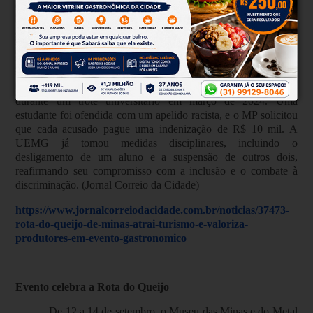
MP denuncia alunos da UEMG
O Ministério Público de Minas Gerais denunciou três
alunos da Universidade Estadual de Minas Gerais (UEMG) do
campus de Frutal por racismo recreativo, após um incidente
durante um trote universitário em março de 2024. Uma
estudante foi ofendida com um apelido racista, e o MP solicitou
que cada acusado pague uma indenização de R$ 10 mil. A
UEMG já tomou medidas disciplinares, incluindo o
desligamento de um aluno e a suspensão de outros dois,
reafirmando seu compromisso com a inclusão e o combate à
discriminação. (Jornal Correio da Cidade)
https://www.jornalcorreiodacidade.com.br/noticias/37473-
rota-do-queijo-de-minas-atrai-turismo-e-valoriza-
produtores-em-evento-gastronomico
Evento celebra a Rota do Queijo
De 12 a 14 de setembro, o Museu das Minas e do Metal