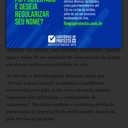
enfermidades apresentadas pelo paciente", observou o
magistrado.
Entre outros pontos, o desembargador destacou que a
própria Anvisa vem regulamentando produtos derivados
da Cannabis e que a criança, desde os 5 anos de idade,
fazia uso de diversos medicamentos convencionais para
controlar sua doença, sem resultado satisfatório. Apenas
após o início do uso contínuo do óleo extraído da planta,
ele obteve melhora na qualidade de vida.
Ao decidir, o desembargador destacou ainda que
"devido à atual situação econômica e pandêmica
atravessada pelo país, o alto custo do medicamento
importado tem dificultado a continuidade do
tratamento". Ressaltou também a existência prévia de
autorização de importação do medicamento fornecida
pela Anvisa ao paciente.