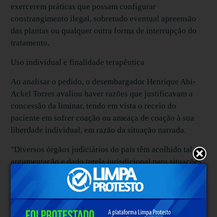
exercerem práticas que possam configurar
constrangimento ilegal, sobretudo eventual apreensão
das plantas ou qualquer outra forma de interrupção do
tratamento.
Uso individual e finalidade terapêutica
Ao analisar o pedido, o desembargador Henrique Abi-
Ackel Torres avaliou haver razões que justificavam a
concessão da liminar, tendo em vista o receio do
paciente em sofrer coação ou ameaça de coação à sua
liberdade individual, em razão da situação narrada.
"Diversos órgãos judiciários do país têm acolhido tal
argumentação e dado tutela jurisdicional para situações
assemelhadas à presente. A literatura médica, assim
como a doutrina jurídica, vem evoluindo com relação à
utilização de remédios à base da planta ora em cotejo,
para tratamento de diversas doenças, inclusive as