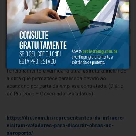
Coronel Altino Machado ao Governo Federal. A visita
acontece quase um mês após reunião do ministro de
Portos e Aeroportos, Márcio França (PSB), na cidade.
O encontro teve como objetivo estabelecer uma
parceria para acelerar as obras, que estão
paralisadas, e melhorar a gestão do aeroporto. Após
a reunião, os representantes da Infraero, junto com o
gerente do aeroporto e os secretários municipais,
realizaram uma visita ao local para avaliar o
funcionamento e verificar a atual estrutura, incluindo
a obra que permanece paralisada devido ao
abandono por parte da empresa contratada. (Diário
do Rio Doce – Governador Valadares)
https://drd.com.br/representantes-da-infraero-
visitam-valadares-para-discutir-obras-no-
aeroporto/