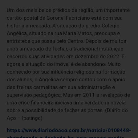
Um dos mais belos prédios da região, um importante
cartão-postal de Coronel Fabriciano está com sua
história ameaçada. A situação do prédio Colégio
Angélica, situado na rua Maria Matos, preocupa e
entristece que passa pelo Centro. Depois de muitos
anos ameaçado de fechar, a tradicional instituição
encerrou suas atividades em dezembro de 2022. E
agora a situação do imóvel é de abandono. Muito
conhecido por sua influência religiosa na formação
dos alunos, o Angélica sempre contou com o apoio
das freiras carmelitas em sua administração e
supervisão pedagógica. Mas em 2011 a revelação de
uma crise financeira iniciava uma verdadeira novela
sobre a possibilidade de fechar as portas. (Diário do
Aço – Ipatinga)
https://www.diariodoaco.com.br/noticia/0108448-
abandonado-e-fechado-ha-seis-meses-predio-