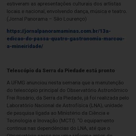
estiveram as apresentações culturais dos artistas
locais e nacional, envolvendo dança, música e teatro.
(Jornal Panorama – São Lourenço)
https://jornalpanoramaminas.com.br/13a-
edicao-do-passa-quatro-gastronomia-marcou-
a-mineiridade/
Telescópio da Serra da Piedade est
á
pronto
A UFMG anunciou nesta semana que a manutenção
do telesc
ó
pio principal do Observat
ó
rio Astronômico
Frei Ros
á
rio, da Serra da Piedade, j
á
foi realizada pelo
Laborat
ó
rio Nacional de Astrof
í
sica (LNA), unidade
de pesquisa ligada ao Minist
é
rio da Ci
ê
ncia e
Tecnologia e Inovação (MCTI). “O equipamento
continua nas depend
ê
ncias do LNA, at
é
que o
Observat
ó
rio passe por uma reforma antes de