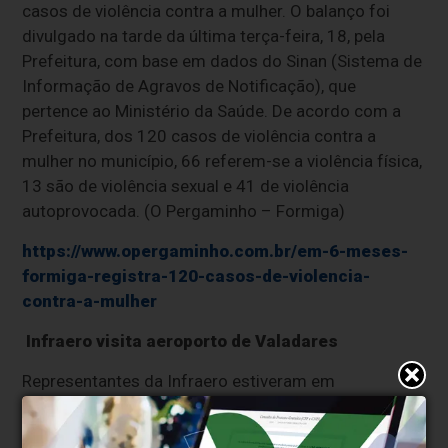
casos de violência contra a mulher. O balanço foi
divulgado na tarde da última terça-feira, 18, pela
Prefeitura, com base em dados do Sinan (Sistema de
Informação de Agravos de Notificação), que
pertence ao Ministério da Saúde. De acordo com a
Prefeitura, dos 120 casos de violência contra a
mulher no município, 66 referem-se a violência física,
13 são de violência sexual e 41 de violência
autoprovocada. (O Pergaminho – Formiga)
https://www.opergaminho.com.br/em-6-meses-
formiga-registra-120-casos-de-violencia-
contra-a-mulher
Infraero visita aeroporto de Valadares
Representantes da Infraero estiveram em
Governador Valadares para dar seguimento às
negociações sobre a devolução do Aeroporto