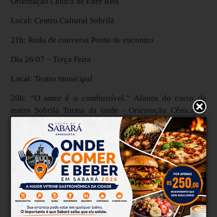
Orientação Cênica de Éder Reis
Local: Centro Cultural Sobrilá
21h: Roda de conversa Ponto de encontro
Dia 26/07 – Terça Feira
Local: Teatro municipal
20h: “O amor é o combustível.” Alunos do curso de
teatro Sobrilá Turma da tarde - Orientação Cênica de
Denise Leal e Diego Roberto
Local: Centro Cultural Sobrilá
21h: Roda de conversa Ponto de encontro
Dia 27/07 – Quarta Feira
Local: Teatro municipal