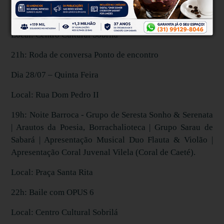
20h: “Pom Pom Pom.” Alunos do curso de teatro Sobrilá
Turma da noite - Orientação Cênica de Diego Krisp
Local: Centro Cultural Sobrilá
21h: Roda de conversa Ponto de encontro
Dia 28/07 – Quinta Feira
Local: Rua Dom Pedro II
19h: Noite Barroca - Grupo de Seresta Sonho & Serenata
| Arautos da Poesia, Borrachalioteca | Grupo Sarau de
Sabará | Apresentação Musical Duo Flauta & Violão |
Apresentação Coral Juvenal Vilela (Coral de Caeté).
Local: Praça Santa Rita
22h: Baile com OPUS 6
Local: Centro Cultural Sobrilá