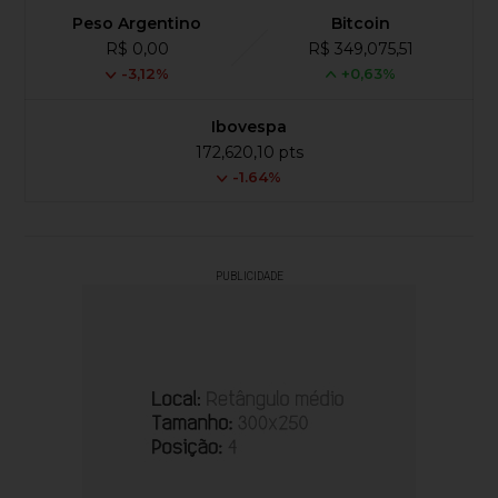
Peso Argentino
Bitcoin
R$ 0,00
R$ 349,075,51
-3,12%
+0,63%
Ibovespa
172,620,10 pts
-1.64%
PUBLICIDADE