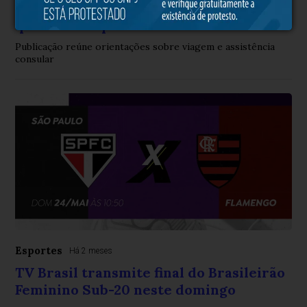
Itamaraty lança guia para brasileiros
que vão à Copa do Mundo
Publicação reúne orientações sobre viagem e assistência
consular
Esportes
Há 2 meses
TV Brasil transmite final do Brasileirão
Feminino Sub-20 neste domingo