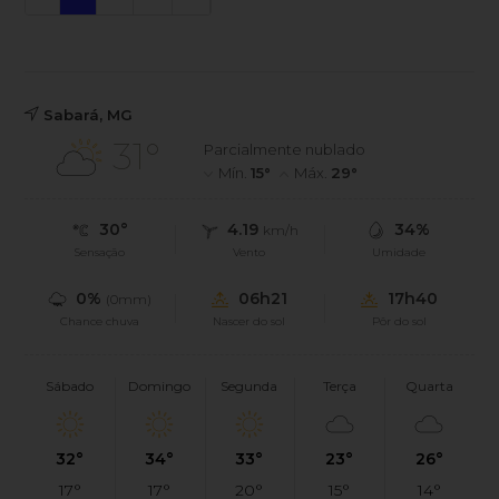
Sabará, MG
31°
Parcialmente nublado
Mín.
15°
Máx.
29°
30°
4.19
34%
km/h
Sensação
Vento
Umidade
0%
06h21
17h40
(0mm)
Chance chuva
Nascer do sol
Pôr do sol
Sábado
Domingo
Segunda
Terça
Quarta
32°
34°
33°
23°
26°
17°
17°
20°
15°
14°