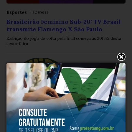
Esportes
Há 2 meses
Brasileirão Feminino Sub-20: TV Brasil
transmite Flamengo X São Paulo
Exibição do jogo de volta pela final começa às 20h45 desta
sexta-feira
Esportes
Há 2 meses