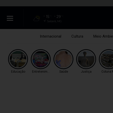
15
29
°C
°C
Sabará, MG
Internacional
Cultura
Meio Ambie
Educação
Entretenimento
Saúde
Justiça
Coluna