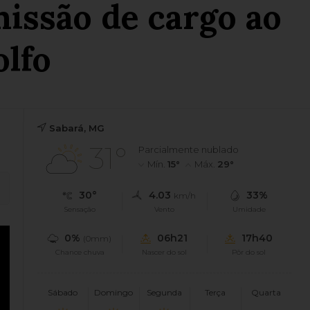
issão de cargo ao
olfo
Sabará, MG
31°
Parcialmente nublado
Mín.
15°
Máx.
29°
30°
4.03
33%
km/h
Sensação
Vento
Umidade
0%
06h21
17h40
(0mm)
Chance chuva
Nascer do sol
Pôr do sol
Sábado
Domingo
Segunda
Terça
Quarta