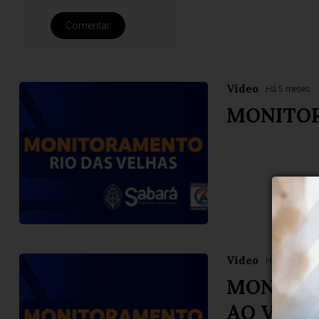
Comentar
Vídeo
Há 5 meses
MONITO
Vídeo
Há 6 meses
MONITOR
AO VIVO