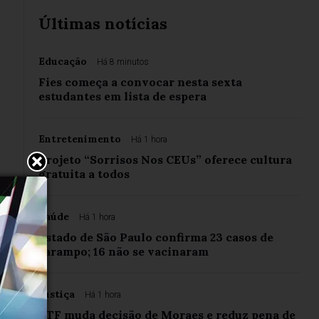
Últimas notícias
Educação
Há 8 minutos
Fies começa a convocar nesta sexta
estudantes em lista de espera
Entretenimento
Há 1 hora
Projeto “Sorrisos Nos CEUs” oferece cultura
gratuita a todos
Saúde
Há 1 hora
Estado de São Paulo confirma 23 casos de
sarampo; 16 não se vacinaram
Justiça
Há 1 hora
STF muda decisão de Moraes e reduz pena de