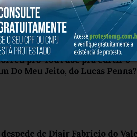
orreu pro YouTube pra curtir o
um Do Meu Jeito, do Lucas Penna?
 despede de Djair Fabrício do Vale