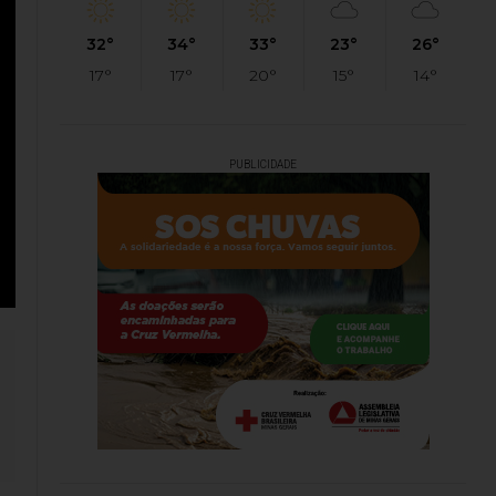
32°
34°
33°
23°
26°
17°
17°
20°
15°
14°
PUBLICIDADE