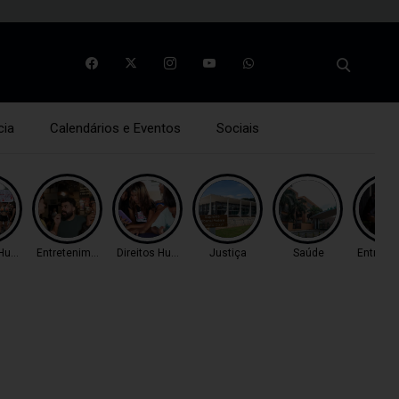
cia
Calendários e Eventos
Sociais
s Humanos
Entretenimento
Direitos Humanos
Justiça
Saúde
Entrete