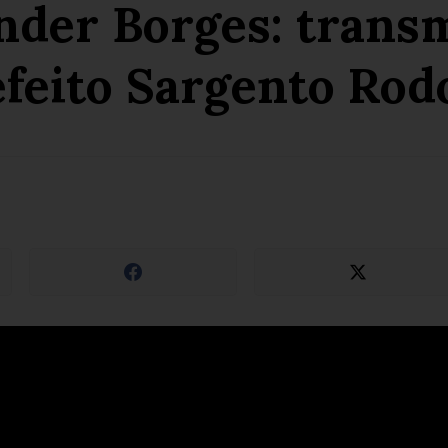
nder Borges: transm
feito Sargento Rod