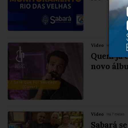
Vídeo
Há 7 meses
Quem já c
novo álb
Vídeo
Há 7 meses
Sabará se