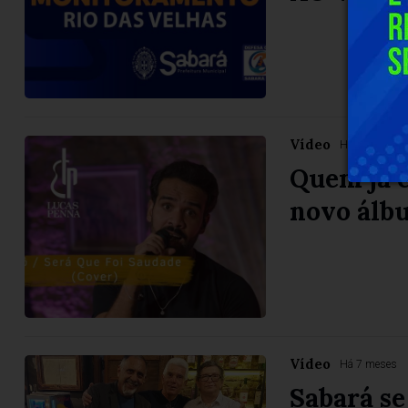
Vídeo
Há 7 meses
Quem já c
novo álb
Vídeo
Há 7 meses
Sabará se