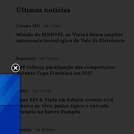
Últimas notícias
Coluna MG
Há 2 horas
Missão do SINDVEL ao Vietnã busca ampliar
autonomia tecnológica do Vale da Eletrônica
Esportes
Há 13 horas
CBF reforça paralisação das competições
durante Copa Feminina em 2027
LUAU
Há 15 horas
Luau KFé & Viola em Sabará: evento terá
música ao vivo, jantar típico e entrada
gratuita no bairro Pompéu
Justiça
Há 16 horas