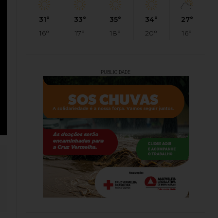
31°
33°
35°
34°
27°
16°
17°
18°
20°
16°
PUBLICIDADE