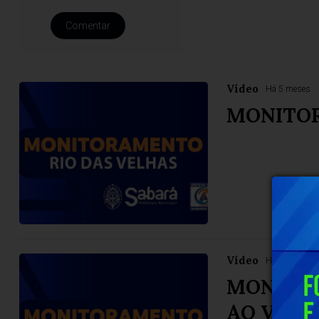
Comentar
Vídeo
Há 5 meses
MONITO
Vídeo
Há 6 meses
MONITOR
AO VIVO