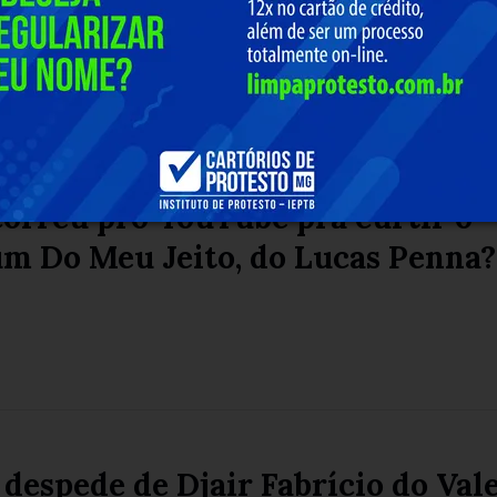
orreu pro YouTube pra curtir o
um Do Meu Jeito, do Lucas Penna?
 despede de Djair Fabrício do Vale