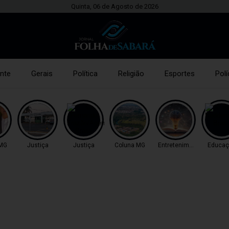
Quinta, 06 de Agosto de 2026
nte
Gerais
Política
Religião
Esportes
Polí
 MG
Justiça
Justiça
Coluna MG
Entretenimento
Educaç