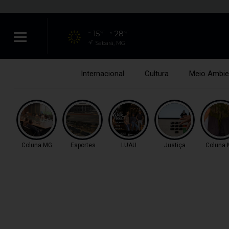
15
28
°C
°C
Sabará, MG
Internacional
Cultura
Meio Ambie
Coluna MG
Esportes
LUAU
Justiça
Coluna