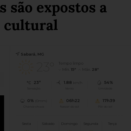
 são expostos a
 cultural
Sabará, MG
23°
Tempo limpo
Mín.
15°
Máx.
28°
23°
1.88
54%
km/h
Sensação
Vento
Umidade
0%
06h22
17h39
(0mm)
Chance chuva
Nascer do sol
Pôr do sol
Sexta
Sábado
Domingo
Segunda
Terça