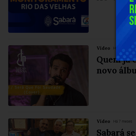
Vídeo
Há 7 meses
Quem já c
novo álb
Vídeo
Há 7 meses
Sabará se