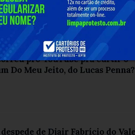
orreu pro YouTube pra curtir o
um Do Meu Jeito, do Lucas Penna?
 despede de Djair Fabrício do Vale