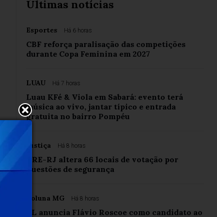
Últimas notícias
Esportes
Há 6 horas
CBF reforça paralisação das competições
durante Copa Feminina em 2027
LUAU
Há 7 horas
Luau KFé & Viola em Sabará: evento terá
música ao vivo, jantar típico e entrada
gratuita no bairro Pompéu
Justiça
Há 8 horas
TRE-RJ altera 66 locais de votação por
questões de segurança
Coluna MG
Há 8 horas
PL anuncia Flávio Roscoe como candidato ao