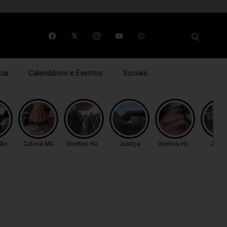
cia
Calendários e Eventos
Sociais
ão
Coluna MG
Direitos Humanos
Justiça
Direitos Humanos
Justi