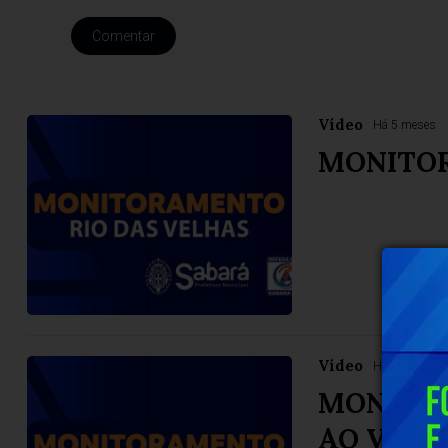
Comentar
Vídeo
Há 5 meses
MONITO
Vídeo
Há 6 meses
MONITOR
AO VIVO