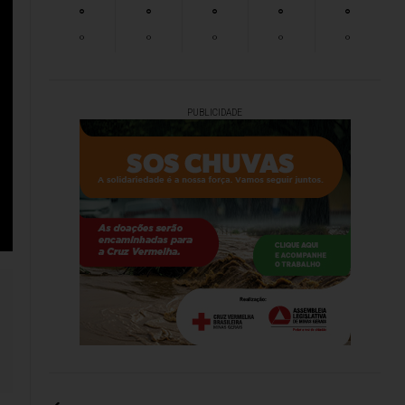
°
°
°
°
°
°
°
°
°
°
PUBLICIDADE