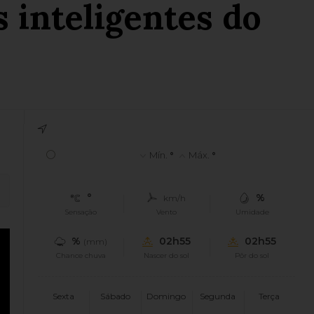
 inteligentes do
°
Mín.
°
Máx.
°
°
%
km/h
Sensação
Vento
Umidade
%
02h55
02h55
(mm)
Chance chuva
Nascer do sol
Pôr do sol
Sexta
Sábado
Domingo
Segunda
Terça