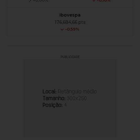
+0,00%
-0,10%
Ibovespa
176,684,66 pts
-0.59%
PUBLICIDADE