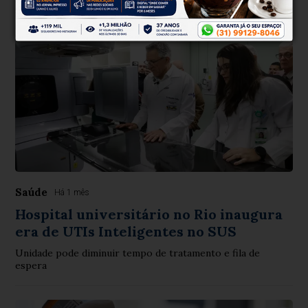
e 29 dias
Saúde
Há 1 mês
Hospital universitário no Rio inaugura
era de UTIs Inteligentes no SUS
Unidade pode diminuir tempo de tratamento e fila de
espera