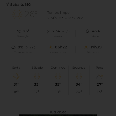
Sabará, MG
26°
Tempo limpo
Mín.
15°
Máx.
28°
26°
2.34
45%
km/h
Sensação
Vento
Umidade
0%
06h22
17h39
(0mm)
Chance chuva
Nascer do sol
Pôr do sol
Sexta
Sábado
Domingo
Segunda
Terça
31°
33°
35°
34°
27°
16°
17°
18°
20°
16°
PUBLICIDADE