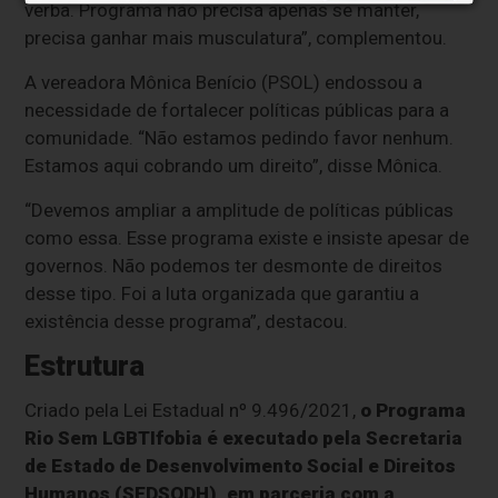
verba. Programa não precisa apenas se manter,
precisa ganhar mais musculatura”, complementou.
A vereadora Mônica Benício (PSOL) endossou a
necessidade de fortalecer políticas públicas para a
comunidade. “Não estamos pedindo favor nenhum.
Estamos aqui cobrando um direito”, disse Mônica.
“Devemos ampliar a amplitude de políticas públicas
como essa. Esse programa existe e insiste apesar de
governos. Não podemos ter desmonte de direitos
desse tipo. Foi a luta organizada que garantiu a
existência desse programa”, destacou.
Estrutura
Criado pela Lei Estadual nº 9.496/2021,
o Programa
Rio Sem LGBTIfobia é executado pela Secretaria
de Estado de Desenvolvimento Social e Direitos
Humanos (SEDSODH), em parceria com a