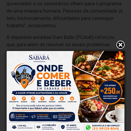
governador e os secretários olhem para o programa
de uma maneira humana. Pessoas da comunidade já
tem, historicamente, dificuldades para conseguir
trabalho”, acrescentou.
A deputada estadual Dani Balbi (PCdoB) reforçou
que, para além de resolver os atuais problemas
relacionados ao programa, o governo precisa investir
na ampliação dele.
“Enquanto mulher transexual sei o que é a
vulnerabilidade das esquinas, o que é a interdição
dos espaços institucionais e sei o que é procurar
emprego mesmo tendo qualificação profissional e
não encontrar. Esse programa precisa ser um pilar da
sociedade”, disse a deputada.
“Não é razoável em hipótese nenhuma qualquer
inflexão no programa, diminuição de pessoal e de