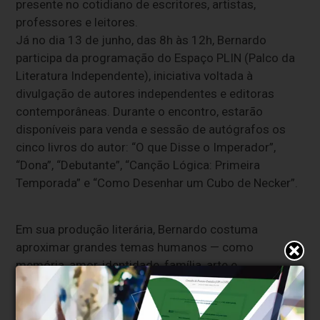
presente no cotidiano de escritores, artistas,
professores e leitores.
Já no dia 13 de junho, das 8h às 12h, Bernardo
participa da programação do Espaço PLIN (Palco da
Literatura Independente), iniciativa voltada à
divulgação de autores independentes e editoras
contemporâneas. Durante o encontro, estarão
disponíveis para venda e sessão de autógrafos os
cinco livros do autor: “O que Disse o Imperador”,
“Dona”, “Debutante”, “Canção Lógica: Primeira
Temporada” e “Como Desenhar um Cubo de Necker”.
Em sua produção literária, Bernardo costuma
aproximar grandes temas humanos — como
memória, amor, identidade, família, arte e
pertencimento — do cotidiano, da cultura e da forma
de falar característica de Sabará. Seus livros
transitam por diferentes estilos e gêneros, mas