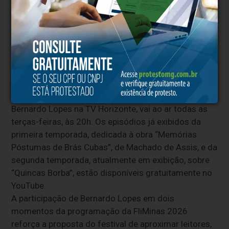
frequentemente apresentam personagens marcados
pelas vivências mineiras e sabarenses,
transformando experiências locais em histórias
capazes de dialogar com leitores de diferentes
realidades.
O programa “Leitura Aberta”, apresentado por
Bernardo Lopes na TV Horizonte, vai ao ar todas as
terças-feiras, às 20h. Os episódios já exibidos da
primeira temporada, dedicada à obra “Memórias
Póstumas de Brás Cubas”, de Machado de Assis, e da
segunda temporada, atualmente em exibição, sobre
“Quincas Borba”, estão disponíveis gratuitamente no
YouTube.
A participação de Bernardo Lopes em dois
momentos da programação da FliMinas 2026
reforça a proposta do festival de aproximar leitores,