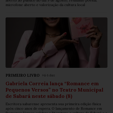
aberto ao público no dia 9 de agosto, reunindo poesia,
microfone aberto e valorização da cultura local
PRIMEIRO LIVRO
Há 6 dias
Gabriela Correia lança “Romance em
Pequenos Versos” no Teatro Municipal
de Sabará neste sábado (8)
Escritora sabarense apresenta sua primeira edição física
após cinco anos de espera. O lançamento de Romance em
Pequenos Versos celebra a literatura, a cultura de Sabará e a