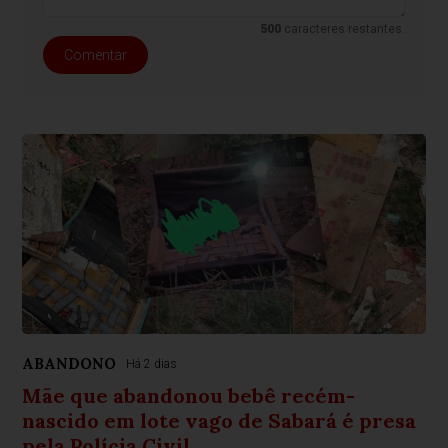
500
caracteres restantes.
Comentar
ABANDONO
Há 2 dias
Mãe que abandonou bebê recém-
nascido em lote vago de Sabará é presa
pela Polícia Civil