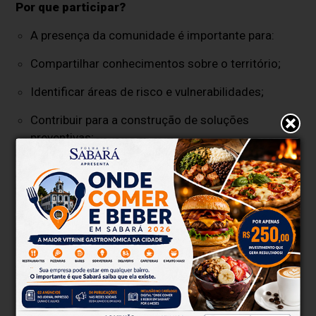
Por que participar?
A presença da comunidade é importante para:
Compartilhar conhecimentos sobre o território;
Identificar áreas de risco e vulnerabilidades;
Contribuir para a construção de soluções
preventivas;
Fortalecer a segurança das comunidades;
Auxiliar no planejamento de políticas públicas
mais eficientes.
Planejamento para proteger vidas
O Plano Municipal de Redução de Riscos é uma
ferramenta estratégica que permitirá ao município