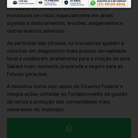
planejar ações de prevenção, monitoramento e
mitigação de situações que possam colocar
moradores em risco, especialmente em áreas
sujeitas a deslizamentos, erosões, alagamentos e
outros eventos adversos.
Ao participar das oficinas, os moradores ajudam a
construir um diagnóstico mais preciso da realidade
local e colaboram diretamente para a criação de uma
Sabará mais resiliente, preparada e segura para as
futuras gerações.
A iniciativa conta com apoio do Governo Federal e
integra ações voltadas ao fortalecimento da gestão
de riscos e proteção das comunidades mais
vulneráveis do município.