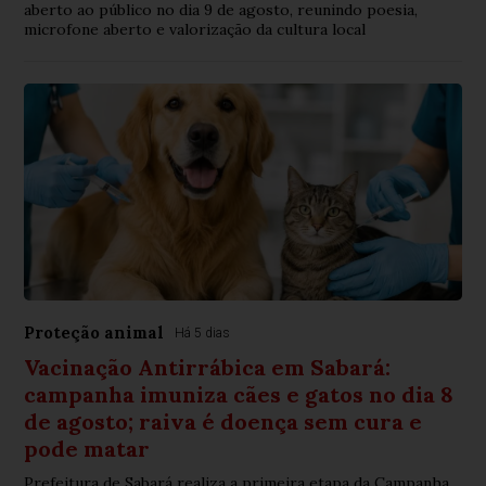
aberto ao público no dia 9 de agosto, reunindo poesia,
microfone aberto e valorização da cultura local
Proteção animal
Há 5 dias
Vacinação Antirrábica em Sabará:
campanha imuniza cães e gatos no dia 8
de agosto; raiva é doença sem cura e
pode matar
Prefeitura de Sabará realiza a primeira etapa da Campanha