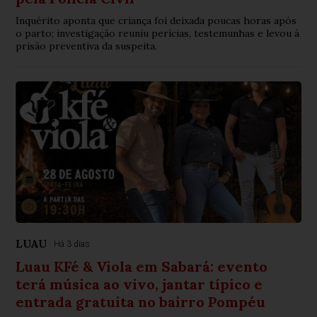
Inquérito aponta que criança foi deixada poucas horas após
o parto; investigação reuniu perícias, testemunhas e levou à
prisão preventiva da suspeita.
LUAU
Há 3 dias
Luau KFé & Viola em Sabará: evento
terá música ao vivo, jantar típico e
entrada gratuita no bairro Pompéu