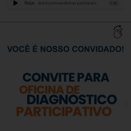
Ouça:
Sabará promove oficinas participativas para ouvir moradores e
1.0x