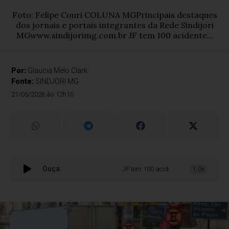
Foto: Felipe Couri COLUNA MGPrincipais destaques
dos jornais e portais integrantes da Rede Sindijori
MGwww.sindijorimg.com.br JF tem 100 acidente...
Por:
Glaucia Melo Clark
Fonte:
SINDJORI MG
21/05/2026 às 12h10
Ouça:
JF tem 100 acidentes com motos por m
1.0x