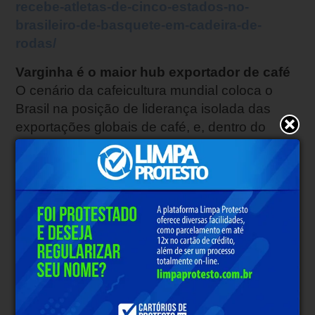
recebe-atletas-de-cinco-estados-no-
brasileiro-de-basquete-em-cadeira-de-
rodas/
Varginha é o maior hub exportador de café
O cenário da cafeicultura mundial coloca o
Brasil na posição de liderança isolada das
exportações globais de café, e, dentro do
território nacional, o município de Varginha
ocupa o posto de máxima relevância ao liderar
os índices de exportação do grão. Essa
condição de liderança global e nacional reúne
de forma coordenada dois fatores
operacionais extremamente importantes para
o setor: a centralização das mercadorias e a
eficiência no despacho dos carregamentos. A
união desses elementos consolida de vez a
localidade como o maior e mais relevante hub